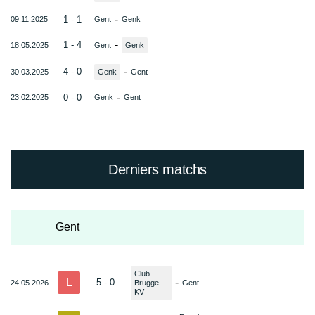
-
1 - 1
09.11.2025
Gent
Genk
-
1 - 4
18.05.2025
Gent
Genk
-
4 - 0
30.03.2025
Genk
Gent
-
0 - 0
23.02.2025
Genk
Gent
Derniers matchs
Gent
Club
L
-
5 - 0
24.05.2026
Brugge
Gent
KV