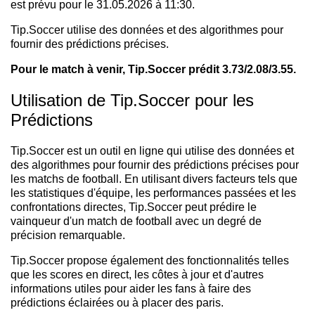
est prévu pour le 31.05.2026 à 11:30.
Tip.Soccer utilise des données et des algorithmes pour
fournir des prédictions précises.
Pour le match à venir, Tip.Soccer prédit 3.73/2.08/3.55.
Utilisation de Tip.Soccer pour les
Prédictions
Tip.Soccer est un outil en ligne qui utilise des données et
des algorithmes pour fournir des prédictions précises pour
les matchs de football. En utilisant divers facteurs tels que
les statistiques d'équipe, les performances passées et les
confrontations directes, Tip.Soccer peut prédire le
vainqueur d'un match de football avec un degré de
précision remarquable.
Tip.Soccer propose également des fonctionnalités telles
que les scores en direct, les côtes à jour et d'autres
informations utiles pour aider les fans à faire des
prédictions éclairées ou à placer des paris.