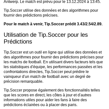
Antwerp. Le match est prévu pour le 13.12.2024 à 13:45.
Tip.Soccer utilise des données et des algorithmes pour
fournir des prédictions précises.
Pour le match à venir, Tip.Soccer prédit 3.43/2.54/2.89.
Utilisation de Tip.Soccer pour les
Prédictions
Tip.Soccer est un outil en ligne qui utilise des données et
des algorithmes pour fournir des prédictions précises pour
les matchs de football. En utilisant divers facteurs tels que
les statistiques d'équipe, les performances passées et les
confrontations directes, Tip.Soccer peut prédire le
vainqueur d'un match de football avec un degré de
précision remarquable.
Tip.Soccer propose également des fonctionnalités telles
que les scores en direct, les côtes à jour et d'autres
informations utiles pour aider les fans à faire des
prédictions éclairées ou à placer des paris.