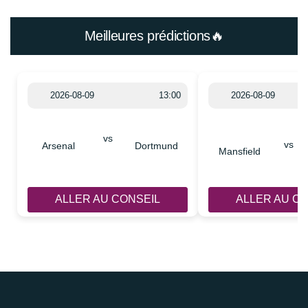
Meilleures prédictions🔥
2026-08-09
13:00
2026-08-09
vs
vs
Arsenal
Dortmund
Mansfield
ALLER AU CONSEIL
ALLER AU C