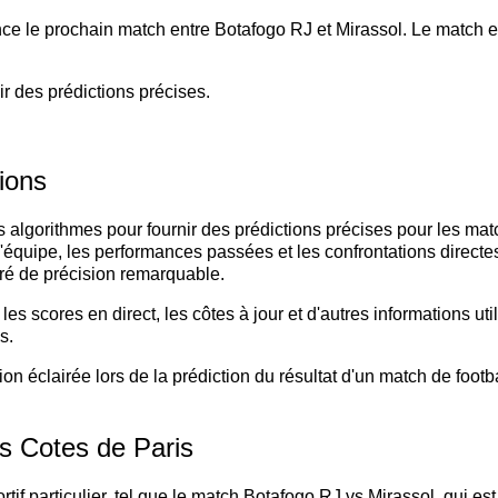
nce le prochain match entre Botafogo RJ et Mirassol. Le match e
r des prédictions précises.
tions
es algorithmes pour fournir des prédictions précises pour les ma
s d'équipe, les performances passées et les confrontations directe
gré de précision remarquable.
s scores en direct, les côtes à jour et d'autres informations uti
s.
on éclairée lors de la prédiction du résultat d'un match de footb
s Cotes de Paris
rtif particulier, tel que le match Botafogo RJ vs Mirassol, qui es