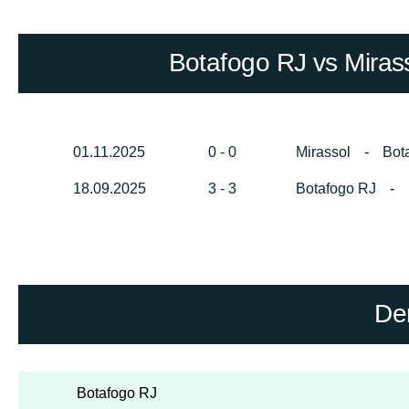
Botafogo RJ vs Mirass
01.11.2025
0 - 0
Mirassol
-
Bot
18.09.2025
3 - 3
Botafogo RJ
-
De
Botafogo RJ