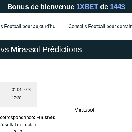
Bonus de bienvenue
1XBET
de
144$
s Football pour aujourd’hui
Conseils Football pour demai
vs Mirassol Prédictions
01.04.2026
17:30
Mirassol
e correspondance:
Finished
Résultat du match: