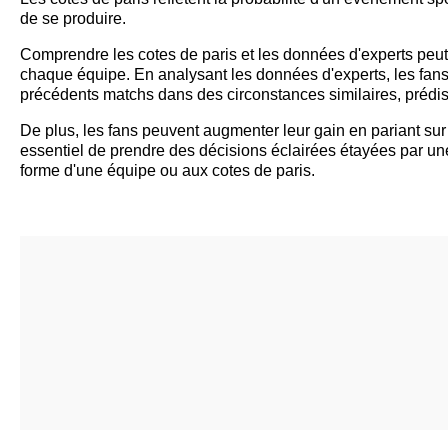
de se produire.
Comprendre les cotes de paris et les données d'experts peut 
chaque équipe. En analysant les données d'experts, les fa
précédents matchs dans des circonstances similaires, prédisan
De plus, les fans peuvent augmenter leur gain en pariant sur
essentiel de prendre des décisions éclairées étayées par un
forme d'une équipe ou aux cotes de paris.