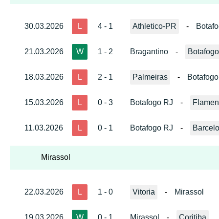
30.03.2026
L
4 - 1
Athletico-PR
-
Botaf
21.03.2026
W
1 - 2
Bragantino
-
Botafogo
18.03.2026
L
2 - 1
Palmeiras
-
Botafogo
15.03.2026
L
0 - 3
Botafogo RJ
-
Flamen
11.03.2026
L
0 - 1
Botafogo RJ
-
Barcel
Mirassol
22.03.2026
L
1 - 0
Vitoria
-
Mirassol
19.03.2026
W
0 - 1
Mirassol
-
Coritiba