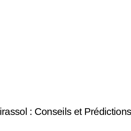
assol : Conseils et Prédiction