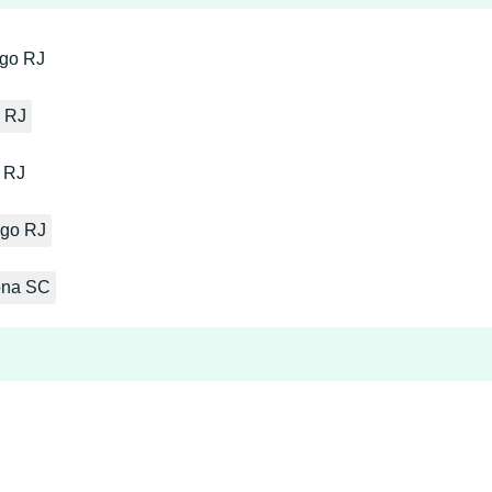
ogo RJ
 RJ
 RJ
go RJ
ona SC