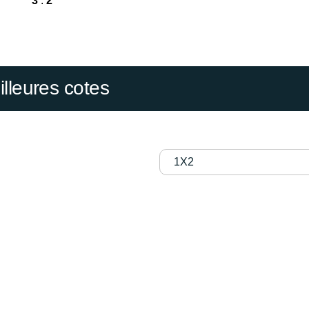
3
:
2
lleures cotes
1X2