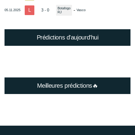
Botafogo
L
-
3 - 0
05.11.2025
Vasco
RJ
Prédictions d'aujourd'hui
Meilleures prédictions🔥