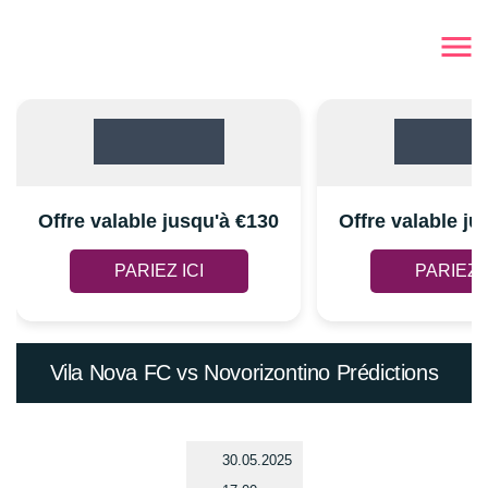
Offre valable jusqu'à €130
Offre valable ju
PARIEZ ICI
PARIEZ I
Vila Nova FC vs Novorizontino Prédictions
30.05.2025