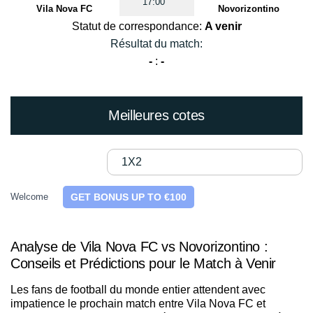
17:00
Vila Nova FC
Novorizontino
Statut de correspondance:
A venir
Résultat du match:
-
:
-
Meilleures cotes
1X2
Welcome
GET BONUS UP TO €100
Analyse de Vila Nova FC vs Novorizontino :
Conseils et Prédictions pour le Match à Venir
Les fans de football du monde entier attendent avec
impatience le prochain match entre Vila Nova FC et