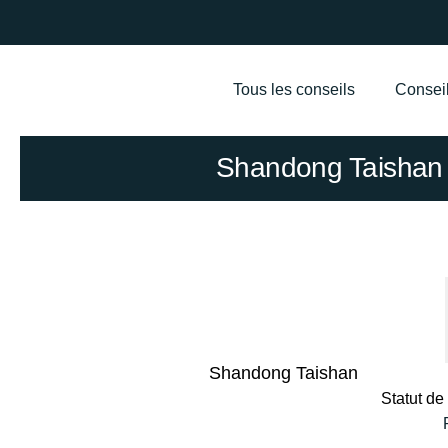
Tous les conseils
Conseil
Shandong Taishan 
Shandong Taishan
Statut d