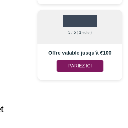
5
/
5
(
1
vote
)
Offre valable jusqu'à €100
PARIEZ ICI
t