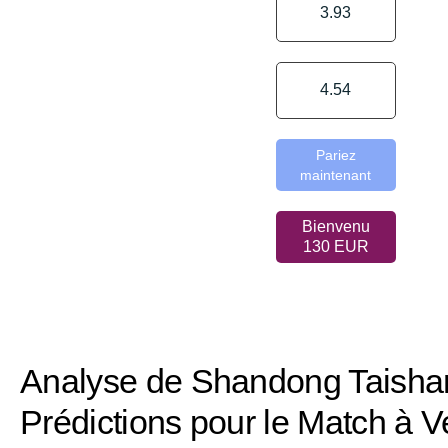
3.93
4.54
Pariez
maintenant
Bienvenu
130 EUR
Analyse de Shandong Taishan
Prédictions pour le Match à V