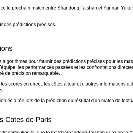
ience le prochain match entre Shandong Taishan et Yunnan Yuku
r des prédictions précises.
tions
es algorithmes pour fournir des prédictions précises pour les ma
s d'équipe, les performances passées et les confrontations directe
gré de précision remarquable.
s scores en direct, les côtes à jour et d'autres informations uti
s.
on éclairée lors de la prédiction du résultat d'un match de footb
s Cotes de Paris
ortif particulier, tel que le match Shandong Taishan vs Yunnan Y