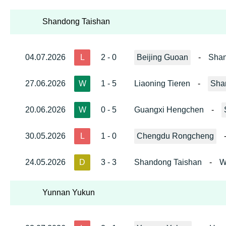
Shandong Taishan
04.07.2026
L
2 - 0
Beijing Guoan
-
Shan
27.06.2026
W
1 - 5
Liaoning Tieren
-
Sha
20.06.2026
W
0 - 5
Guangxi Hengchen
-
30.05.2026
L
1 - 0
Chengdu Rongcheng
24.05.2026
D
3 - 3
Shandong Taishan
-
W
Yunnan Yukun