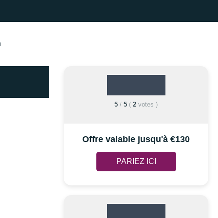
n
5
/
5
(
2
votes
)
Offre valable jusqu'à €130
PARIEZ ICI