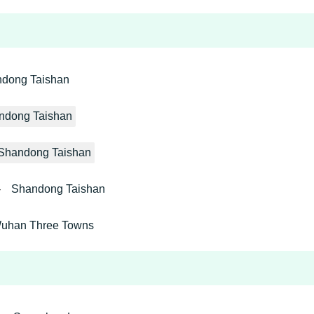
dong Taishan
ndong Taishan
Shandong Taishan
-
Shandong Taishan
uhan Three Towns