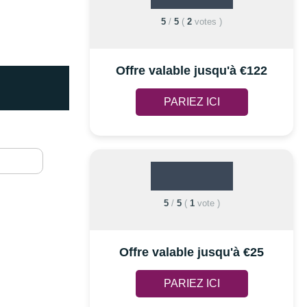
5
/
5
(
2
votes
)
Offre valable jusqu'à €122
PARIEZ ICI
5
/
5
(
1
vote
)
Offre valable jusqu'à €25
PARIEZ ICI