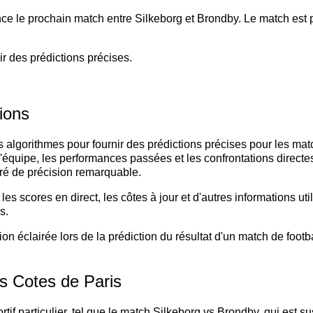
nce le prochain match entre Silkeborg et Brondby. Le match est 
r des prédictions précises.
tions
es algorithmes pour fournir des prédictions précises pour les ma
s d'équipe, les performances passées et les confrontations directe
gré de précision remarquable.
s scores en direct, les côtes à jour et d'autres informations uti
s.
on éclairée lors de la prédiction du résultat d'un match de footb
s Cotes de Paris
rtif particulier, tel que le match Silkeborg vs Brondby, qui est s