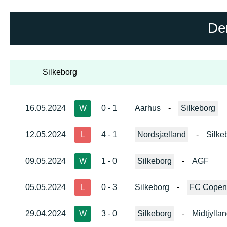
De
Silkeborg
16.05.2024
W
0 - 1
Aarhus
-
Silkeborg
12.05.2024
L
4 - 1
Nordsjælland
-
Silke
09.05.2024
W
1 - 0
Silkeborg
-
AGF
05.05.2024
L
0 - 3
Silkeborg
-
FC Copen
29.04.2024
W
3 - 0
Silkeborg
-
Midtjylla