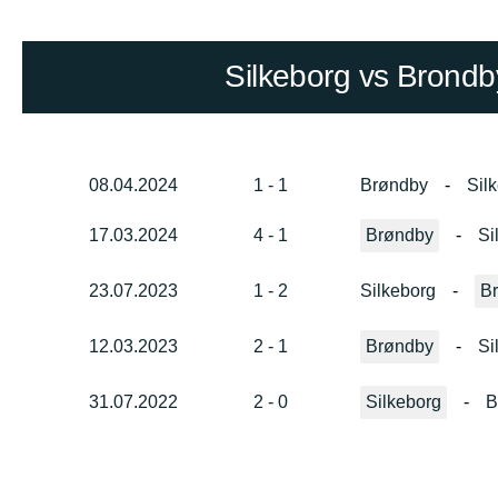
Silkeborg vs Brondby
08.04.2024
1 - 1
Brøndby
-
Sil
17.03.2024
4 - 1
Brøndby
-
Si
23.07.2023
1 - 2
Silkeborg
-
B
12.03.2023
2 - 1
Brøndby
-
Si
31.07.2022
2 - 0
Silkeborg
-
B