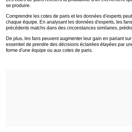
se produire.
Comprendre les cotes de paris et les données d'experts peut 
chaque équipe. En analysant les données d'experts, les fa
précédents matchs dans des circonstances similaires, prédisan
De plus, les fans peuvent augmenter leur gain en pariant sur
essentiel de prendre des décisions éclairées étayées par un
forme d'une équipe ou aux cotes de paris.