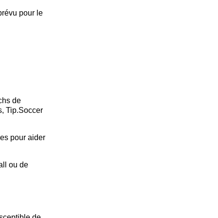
prévu pour le
tchs de
s, Tip.Soccer
les pour aider
all ou de
usceptible de