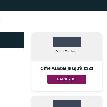
n
5
/
5
(
2
votes
)
Offre valable jusqu'à €130
PARIEZ ICI