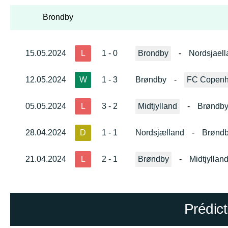
Brondby
15.05.2024
L
1 - 0
Brondby
-
Nordsjaell
12.05.2024
W
1 - 3
Brøndby
-
FC Copen
05.05.2024
L
3 - 2
Midtjylland
-
Brøndb
28.04.2024
D
1 - 1
Nordsjælland
-
Brønd
21.04.2024
L
2 - 1
Brøndby
-
Midtjyllan
Prédict