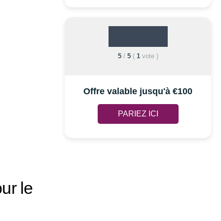
5
/
5
(
1
vote
)
Offre valable jusqu'à €100
PARIEZ ICI
ur le