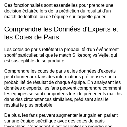
Ces fonctionnalités sont essentielles pour prendre une
décision éclairée lors de la prédiction du résultat d'un
match de football ou de l'équipe sur laquelle parier.
Comprendre les Données d'Experts et
les Cotes de Paris
Les cotes de paris reflètent la probabilité d'un événement
sportif particulier, tel que le match Silkeborg vs Vejle, qui
est susceptible de se produire.
Comprendre les cotes de paris et les données d'experts
peut donner aux fans des informations précieuses sur la
probabilité de résultat de chaque équipe. En analysant les
données d'experts, les fans peuvent comprendre comment
les équipes se sont comportées lors de précédents matchs
dans des circonstances similaires, prédisant ainsi le
résultat le plus probable.
De plus, les fans peuvent augmenter leur gain en pariant
sur une équipe spécifique avec des cotes de paris
favorables. Cependant, il est essentiel de prendre des