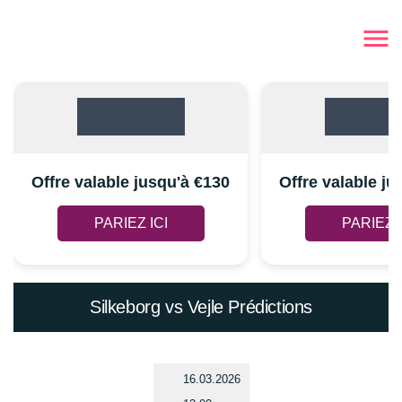
Offre valable jusqu'à €130
Offre valable ju
PARIEZ ICI
PARIEZ I
Silkeborg vs Vejle Prédictions
16.03.2026