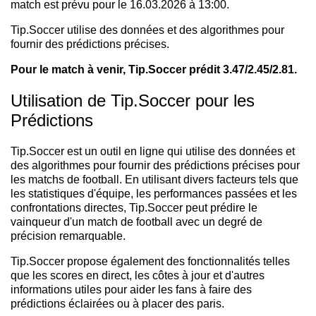
match est prévu pour le 16.03.2026 à 13:00.
Tip.Soccer utilise des données et des algorithmes pour
fournir des prédictions précises.
Pour le match à venir, Tip.Soccer prédit 3.47/2.45/2.81.
Utilisation de Tip.Soccer pour les
Prédictions
Tip.Soccer est un outil en ligne qui utilise des données et
des algorithmes pour fournir des prédictions précises pour
les matchs de football. En utilisant divers facteurs tels que
les statistiques d'équipe, les performances passées et les
confrontations directes, Tip.Soccer peut prédire le
vainqueur d'un match de football avec un degré de
précision remarquable.
Tip.Soccer propose également des fonctionnalités telles
que les scores en direct, les côtes à jour et d'autres
informations utiles pour aider les fans à faire des
prédictions éclairées ou à placer des paris.