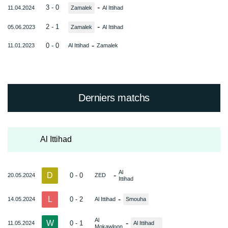
-
3 - 0
11.04.2024
Zamalek
Al Ittihad
-
2 - 1
05.06.2023
Zamalek
Al Ittihad
-
0 - 0
11.01.2023
Al Ittihad
Zamalek
Derniers matchs
Al Ittihad
Al
D
-
0 - 0
20.05.2024
ZED
Ittihad
L
-
0 - 2
14.05.2024
Al Ittihad
Smouha
Al
W
-
0 - 1
11.05.2024
Al Ittihad
Mokawloon