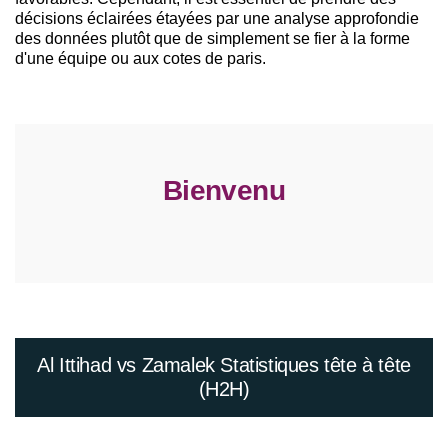
décisions éclairées étayées par une analyse approfondie
des données plutôt que de simplement se fier à la forme
d'une équipe ou aux cotes de paris.
Bienvenu
Al Ittihad vs Zamalek Statistiques tête à tête
(H2H)