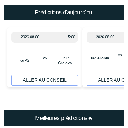
Prédictions d'aujourd'hui
2026-08-06
15:00
2026-08-06
vs
vs
Univ.
Jagiellonia
KuPS
Craiova
ALLER AU CONSEIL
ALLER AU C
Meilleures prédictions🔥