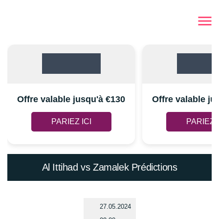
Offre valable jusqu'à €130
Offre valable ju
PARIEZ ICI
PARIEZ I
Al Ittihad vs Zamalek Prédictions
27.05.2024