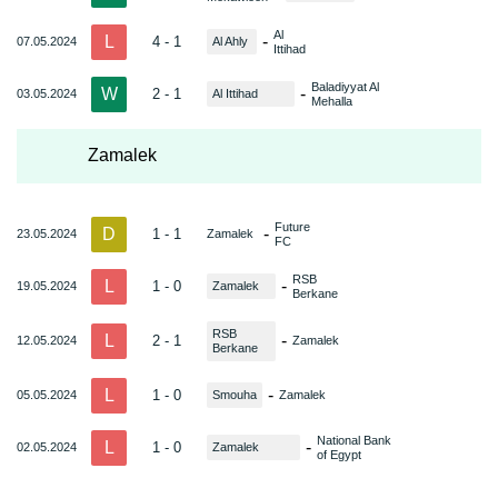
Al
L
-
4 - 1
07.05.2024
Al Ahly
Ittihad
Baladiyyat Al
W
-
2 - 1
03.05.2024
Al Ittihad
Mehalla
Zamalek
Future
D
-
1 - 1
23.05.2024
Zamalek
FC
RSB
L
-
1 - 0
19.05.2024
Zamalek
Berkane
RSB
L
-
2 - 1
12.05.2024
Zamalek
Berkane
L
-
1 - 0
05.05.2024
Smouha
Zamalek
National Bank
L
-
1 - 0
02.05.2024
Zamalek
of Egypt