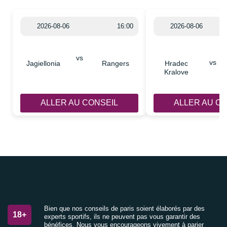
2026-08-06
16:00
2026-08-06
vs
vs
Jagiellonia
Rangers
Hradec
Kralove
ALLER AU CONSEIL
ALLER AU C
Bien que nos conseils de paris soient élaborés par des
18+
experts sportifs, ils ne peuvent pas vous garantir des
bénéfices. Nous vous encourageons vivement à parier