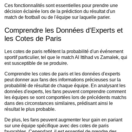
Ces fonctionnalités sont essentielles pour prendre une
décision éclairée lors de la prédiction du résultat d'un
match de football ou de l'équipe sur laquelle parier.
Comprendre les Données d'Experts et
les Cotes de Paris
Les cotes de paris reflètent la probabilité d'un événement
sportif particulier, tel que le match Al Ittihad vs Zamalek, qui
est susceptible de se produire.
Comprendre les cotes de paris et les données d'experts
peut donner aux fans des informations précieuses sur la
probabilité de résultat de chaque équipe. En analysant les
données d'experts, les fans peuvent comprendre comment
les équipes se sont comportées lors de précédents matchs
dans des circonstances similaires, prédisant ainsi le
résultat le plus probable.
De plus, les fans peuvent augmenter leur gain en pariant
sur une équipe spécifique avec des cotes de paris
favorables. Cependant, il est essentiel de prendre des