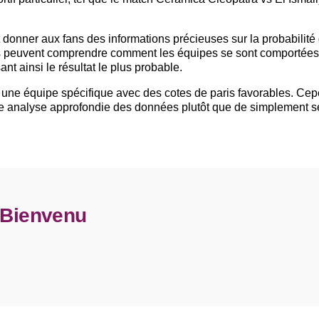
donner aux fans des informations précieuses sur la probabilité 
ns peuvent comprendre comment les équipes se sont comportées
t ainsi le résultat le plus probable.
 une équipe spécifique avec des cotes de paris favorables. Cepe
e analyse approfondie des données plutôt que de simplement se 
Bienvenu