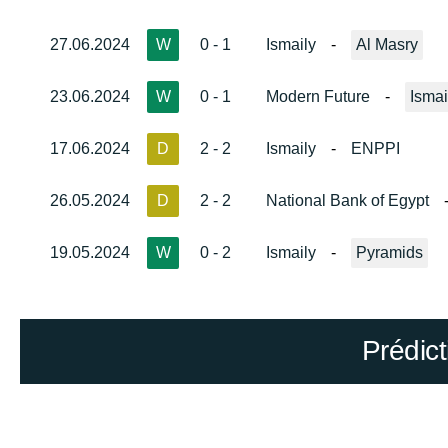
27.06.2024
W
0 - 1
Ismaily
-
Al Masry
23.06.2024
W
0 - 1
Modern Future
-
Ismai
17.06.2024
D
2 - 2
Ismaily
-
ENPPI
26.05.2024
D
2 - 2
National Bank of Egypt
19.05.2024
W
0 - 2
Ismaily
-
Pyramids
Prédict