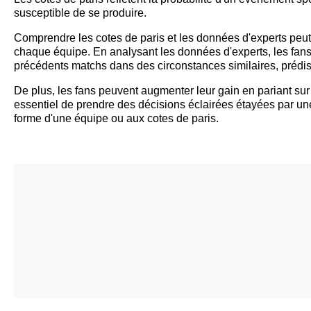
susceptible de se produire.
Comprendre les cotes de paris et les données d'experts peut 
chaque équipe. En analysant les données d'experts, les fa
précédents matchs dans des circonstances similaires, prédisan
De plus, les fans peuvent augmenter leur gain en pariant sur
essentiel de prendre des décisions éclairées étayées par un
forme d'une équipe ou aux cotes de paris.