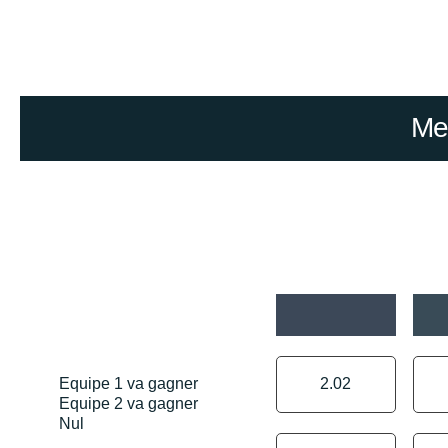
Mei
Equipe 1 va gagner
2.02
Equipe 2 va gagner
Nul