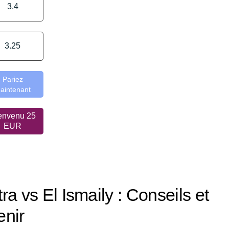
3.4
3.25
Pariez
aintenant
envenu 25
EUR
 vs El Ismaily : Conseils et
enir