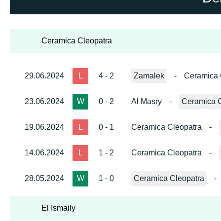
Ceramica Cleopatra
29.06.2024
L
4 - 2
Zamalek
-
Ceramica 
23.06.2024
W
0 - 2
Al Masry
-
Ceramica C
19.06.2024
L
0 - 1
Ceramica Cleopatra
-
14.06.2024
L
1 - 2
Ceramica Cleopatra
-
28.05.2024
W
1 - 0
Ceramica Cleopatra
-
El Ismaily