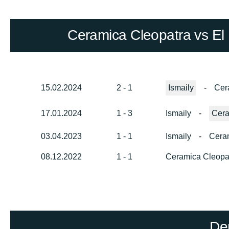
Ceramica Cleopatra vs El I
15.02.2024
2 - 1
Ismaily
-
Cer
17.01.2024
1 - 3
Ismaily
-
Cera
03.04.2023
1 - 1
Ismaily
-
Cera
08.12.2022
1 - 1
Ceramica Cleopa
De