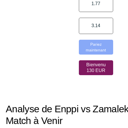
1.77
3.14
Pariez
maintenant
Bienvenu
130 EUR
Analyse de Enppi vs Zamalek :
Match à Venir