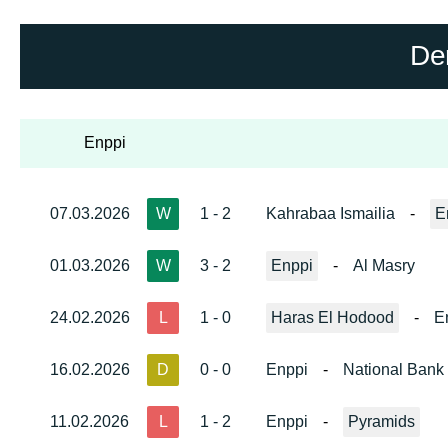
De
Enppi
07.03.2026
W
1 - 2
Kahrabaa Ismailia
-
E
01.03.2026
W
3 - 2
Enppi
-
Al Masry
24.02.2026
L
1 - 0
Haras El Hodood
-
E
16.02.2026
D
0 - 0
Enppi
-
National Bank
11.02.2026
L
1 - 2
Enppi
-
Pyramids