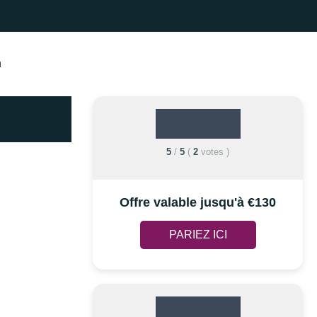
n
5
/
5
(
2
votes
)
Offre valable jusqu'à €130
PARIEZ ICI