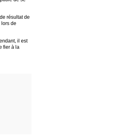
de résultat de
 lors de
ndant, il est
fier à la