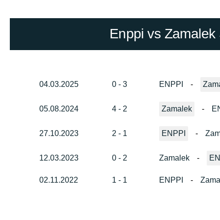
Enppi vs Zamalek S
04.03.2025
0 - 3
ENPPI
-
Zam
05.08.2024
4 - 2
Zamalek
-
E
27.10.2023
2 - 1
ENPPI
-
Zam
12.03.2023
0 - 2
Zamalek
-
EN
02.11.2022
1 - 1
ENPPI
-
Zama