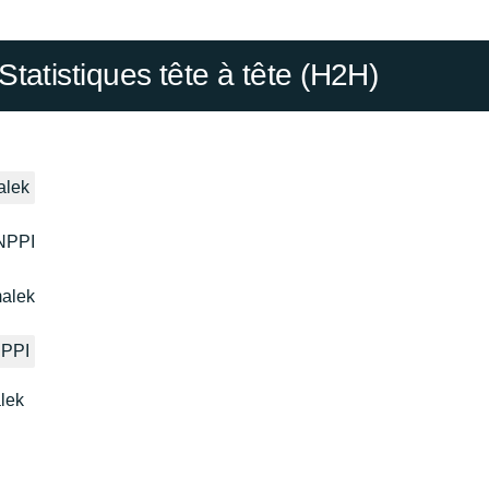
tatistiques tête à tête (H2H)
alek
NPPI
alek
PPI
lek