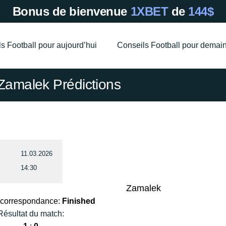
Bonus de bienvenue
1XBET
de
144$
s Football pour aujourd’hui
Conseils Football pour demai
Zamalek Prédictions
11.03.2026
14:30
Zamalek
e correspondance:
Finished
Résultat du match: