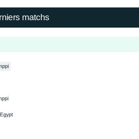
rniers matchs
nppi
nppi
 Egypt