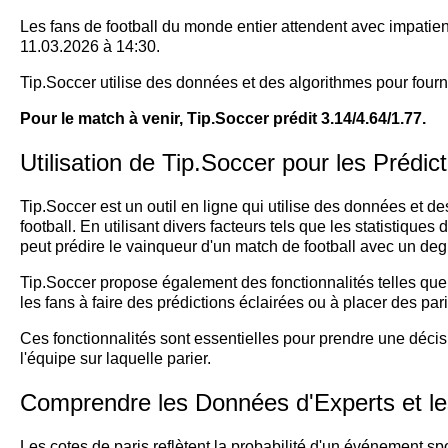
Les fans de football du monde entier attendent avec impatie
11.03.2026 à 14:30.
Tip.Soccer utilise des données et des algorithmes pour fourni
Pour le match à venir, Tip.Soccer prédit 3.14/4.64/1.77.
Utilisation de Tip.Soccer pour les Prédic
Tip.Soccer est un outil en ligne qui utilise des données et d
football. En utilisant divers facteurs tels que les statistique
peut prédire le vainqueur d'un match de football avec un de
Tip.Soccer propose également des fonctionnalités telles que le
les fans à faire des prédictions éclairées ou à placer des pari
Ces fonctionnalités sont essentielles pour prendre une décisi
l'équipe sur laquelle parier.
Comprendre les Données d'Experts et le
Les cotes de paris reflètent la probabilité d'un événement spo