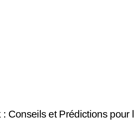
 Conseils et Prédictions pour 