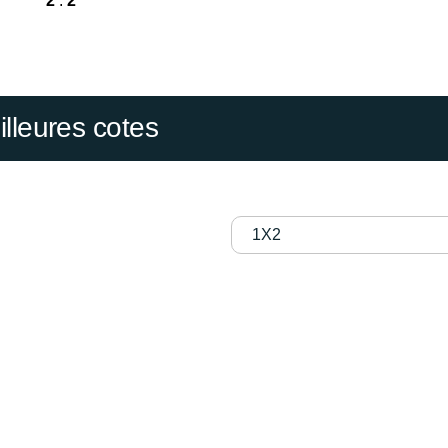
2
:
2
lleures cotes
1X2