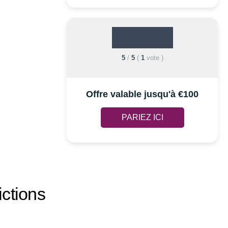
5
/
5
(
1
vote
)
Offre valable jusqu'à €100
PARIEZ ICI
ictions