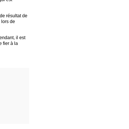
de résultat de
 lors de
ndant, il est
fier à la