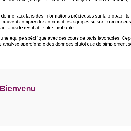
donner aux fans des informations précieuses sur la probabilité 
ns peuvent comprendre comment les équipes se sont comportées
t ainsi le résultat le plus probable.
 une équipe spécifique avec des cotes de paris favorables. Cepe
e analyse approfondie des données plutôt que de simplement se 
Bienvenu