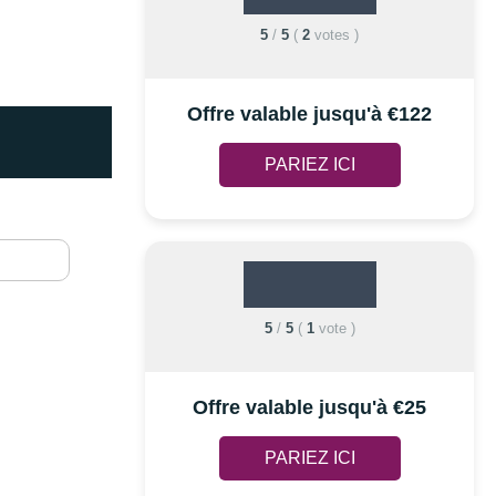
5
/
5
(
2
votes
)
Offre valable jusqu'à €122
PARIEZ ICI
5
/
5
(
1
vote
)
Offre valable jusqu'à €25
PARIEZ ICI