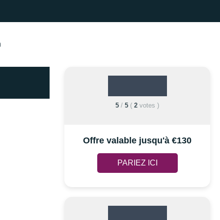
n
5
/
5
(
2
votes
)
Offre valable jusqu'à €130
PARIEZ ICI