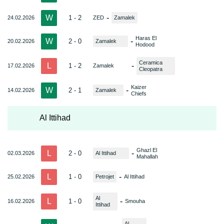
W
-
1 - 2
24.02.2026
ZED
Zamalek
Haras El
W
-
2 - 0
20.02.2026
Zamalek
Hodood
Ceramica
L
-
1 - 2
17.02.2026
Zamalek
Cleopatra
Kaizer
W
-
2 - 1
14.02.2026
Zamalek
Chiefs
Al Ittihad
Ghazl El
L
-
2 - 0
02.03.2026
Al Ittihad
Mahallah
L
-
1 - 0
25.02.2026
Petrojet
Al Ittihad
Al
L
-
1 - 0
16.02.2026
Smouha
Ittihad
Al