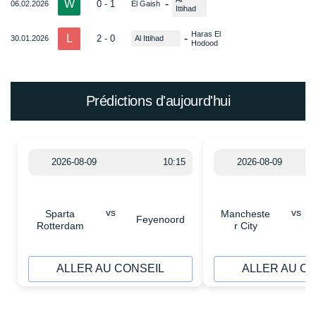
W
-
0 - 1
06.02.2026
El Gaish
Ittihad
Haras El
L
-
2 - 0
30.01.2026
Al Ittihad
Hodood
Prédictions d'aujourd'hui
2026-08-09
10:15
2026-08-09
vs
vs
Sparta
Mancheste
Feyenoord
Rotterdam
r City
ALLER AU CONSEIL
ALLER AU C