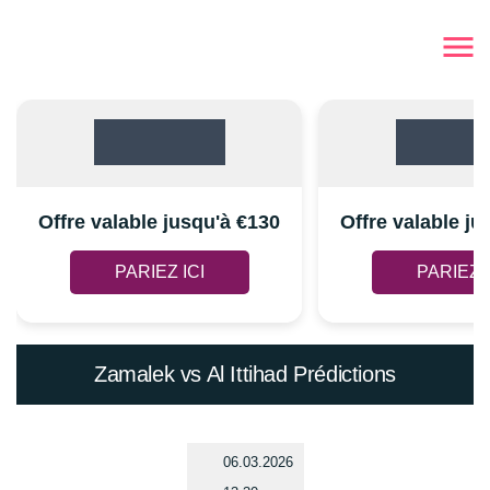
Offre valable jusqu'à €130
Offre valable ju
PARIEZ ICI
PARIEZ I
Zamalek vs Al Ittihad Prédictions
06.03.2026