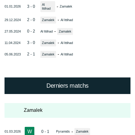
Al
-
3 - 0
01.01.2026
Zamalek
Ittihad
-
2 - 0
29.12.2024
Zamalek
Al Ittihad
-
0 - 2
27.05.2024
Al Ittihad
Zamalek
-
3 - 0
11.04.2024
Zamalek
Al Ittihad
-
2 - 1
05.06.2023
Zamalek
Al Ittihad
Derniers matchs
Zamalek
W
-
0 - 1
01.03.2026
Pyramids
Zamalek