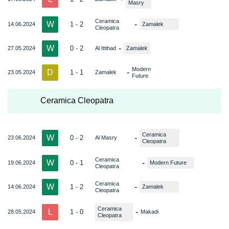
Masry
Ceramica
W
-
1 - 2
14.06.2024
Zamalek
Cleopatra
W
-
0 - 2
27.05.2024
Al Ittihad
Zamalek
Modern
D
-
1 - 1
23.05.2024
Zamalek
Future
Ceramica Cleopatra
Ceramica
W
-
0 - 2
23.06.2024
Al Masry
Cleopatra
Ceramica
W
-
0 - 1
19.06.2024
Modern Future
Cleopatra
Ceramica
W
-
1 - 2
14.06.2024
Zamalek
Cleopatra
Ceramica
L
-
1 - 0
28.05.2024
Makadi
Cleopatra