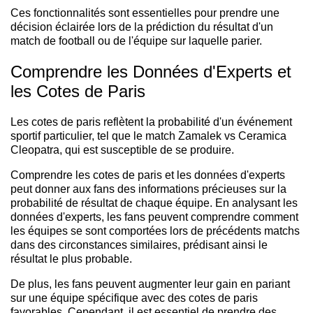
Ces fonctionnalités sont essentielles pour prendre une
décision éclairée lors de la prédiction du résultat d'un
match de football ou de l'équipe sur laquelle parier.
Comprendre les Données d'Experts et
les Cotes de Paris
Les cotes de paris reflètent la probabilité d'un événement
sportif particulier, tel que le match Zamalek vs Ceramica
Cleopatra, qui est susceptible de se produire.
Comprendre les cotes de paris et les données d'experts
peut donner aux fans des informations précieuses sur la
probabilité de résultat de chaque équipe. En analysant les
données d'experts, les fans peuvent comprendre comment
les équipes se sont comportées lors de précédents matchs
dans des circonstances similaires, prédisant ainsi le
résultat le plus probable.
De plus, les fans peuvent augmenter leur gain en pariant
sur une équipe spécifique avec des cotes de paris
favorables. Cependant, il est essentiel de prendre des