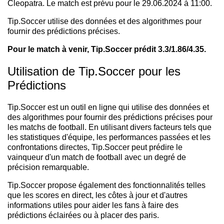
Cleopatra. Le match est prévu pour le 29.06.2024 à 11:00.
Tip.Soccer utilise des données et des algorithmes pour
fournir des prédictions précises.
Pour le match à venir, Tip.Soccer prédit 3.3/1.86/4.35.
Utilisation de Tip.Soccer pour les
Prédictions
Tip.Soccer est un outil en ligne qui utilise des données et
des algorithmes pour fournir des prédictions précises pour
les matchs de football. En utilisant divers facteurs tels que
les statistiques d'équipe, les performances passées et les
confrontations directes, Tip.Soccer peut prédire le
vainqueur d'un match de football avec un degré de
précision remarquable.
Tip.Soccer propose également des fonctionnalités telles
que les scores en direct, les côtes à jour et d'autres
informations utiles pour aider les fans à faire des
prédictions éclairées ou à placer des paris.