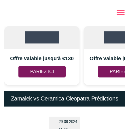
Offre valable jusqu'à €130
Offre valable ju
PARIEZ ICI
PARIEZ I
Zamalek vs Ceramica Cleopatra Prédictions
29.06.2024