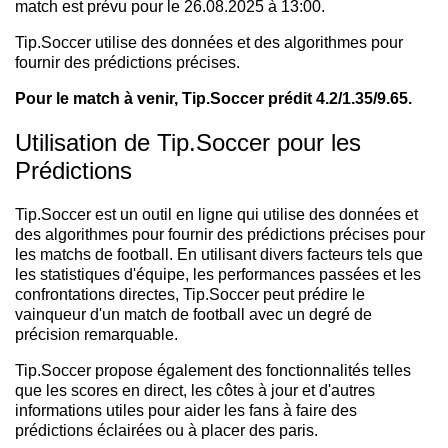
match est prévu pour le 26.08.2025 à 13:00.
Tip.Soccer utilise des données et des algorithmes pour
fournir des prédictions précises.
Pour le match à venir, Tip.Soccer prédit 4.2/1.35/9.65.
Utilisation de Tip.Soccer pour les
Prédictions
Tip.Soccer est un outil en ligne qui utilise des données et
des algorithmes pour fournir des prédictions précises pour
les matchs de football. En utilisant divers facteurs tels que
les statistiques d'équipe, les performances passées et les
confrontations directes, Tip.Soccer peut prédire le
vainqueur d'un match de football avec un degré de
précision remarquable.
Tip.Soccer propose également des fonctionnalités telles
que les scores en direct, les côtes à jour et d'autres
informations utiles pour aider les fans à faire des
prédictions éclairées ou à placer des paris.