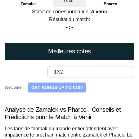
13:00
Zamalek
Pharco
Statut de correspondance:
A venir
Résultat du match:
-
:
-
Meilleures cotes
1X2
Welcome
GET BONUS UP TO €100
Analyse de Zamalek vs Pharco : Conseils et
Prédictions pour le Match à Venir
Les fans de football du monde entier attendent avec
impatience le prochain match entre Zamalek et Pharco. Le