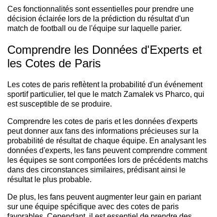
Ces fonctionnalités sont essentielles pour prendre une
décision éclairée lors de la prédiction du résultat d'un
match de football ou de l'équipe sur laquelle parier.
Comprendre les Données d'Experts et
les Cotes de Paris
Les cotes de paris reflètent la probabilité d'un événement
sportif particulier, tel que le match Zamalek vs Pharco, qui
est susceptible de se produire.
Comprendre les cotes de paris et les données d'experts
peut donner aux fans des informations précieuses sur la
probabilité de résultat de chaque équipe. En analysant les
données d'experts, les fans peuvent comprendre comment
les équipes se sont comportées lors de précédents matchs
dans des circonstances similaires, prédisant ainsi le
résultat le plus probable.
De plus, les fans peuvent augmenter leur gain en pariant
sur une équipe spécifique avec des cotes de paris
favorables. Cependant, il est essentiel de prendre des