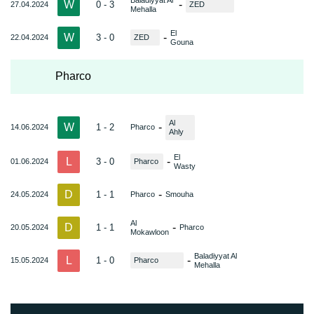
W
-
0 - 3
27.04.2024
ZED
Mehalla
El
W
-
3 - 0
22.04.2024
ZED
Gouna
Pharco
Al
W
-
1 - 2
14.06.2024
Pharco
Ahly
El
L
-
3 - 0
01.06.2024
Pharco
Wasty
D
-
1 - 1
24.05.2024
Pharco
Smouha
Al
D
-
1 - 1
20.05.2024
Pharco
Mokawloon
Baladiyyat Al
L
-
1 - 0
15.05.2024
Pharco
Mehalla