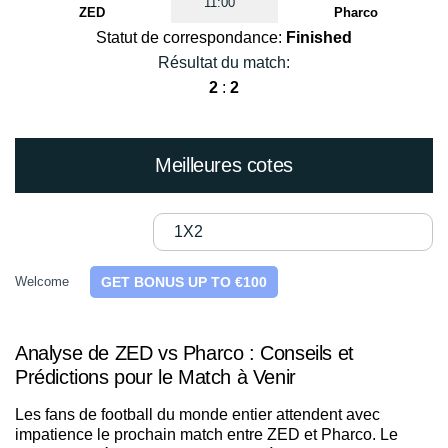
11:00
ZED
Pharco
Statut de correspondance:
Finished
Résultat du match:
2
:
2
Meilleures cotes
1X2
Welcome
GET BONUS UP TO €100
Analyse de ZED vs Pharco : Conseils et
Prédictions pour le Match à Venir
Les fans de football du monde entier attendent avec
impatience le prochain match entre ZED et Pharco. Le