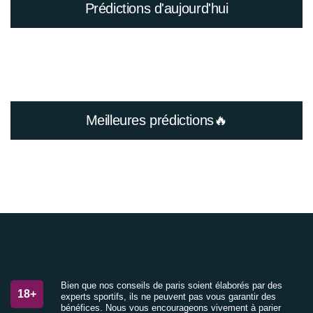
Prédictions d'aujourd'hui
Meilleures prédictions🔥
Bien que nos conseils de paris soient élaborés par des
18+
experts sportifs, ils ne peuvent pas vous garantir des
bénéfices. Nous vous encourageons vivement à parier