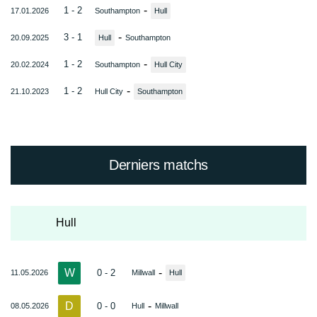
-
1 - 2
17.01.2026
Southampton
Hull
-
3 - 1
20.09.2025
Hull
Southampton
-
1 - 2
20.02.2024
Southampton
Hull City
-
1 - 2
21.10.2023
Hull City
Southampton
Derniers matchs
Hull
W
-
0 - 2
11.05.2026
Millwall
Hull
D
-
0 - 0
08.05.2026
Hull
Millwall