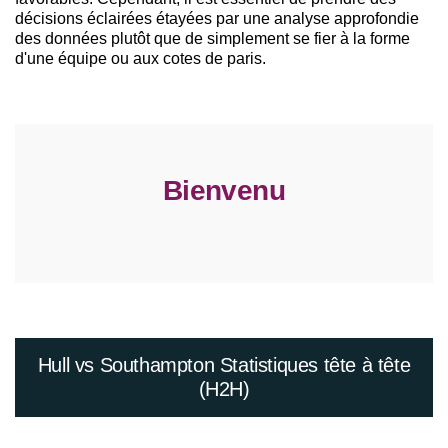
décisions éclairées étayées par une analyse approfondie
des données plutôt que de simplement se fier à la forme
d'une équipe ou aux cotes de paris.
Bienvenu
Hull vs Southampton Statistiques tête à tête
(H2H)