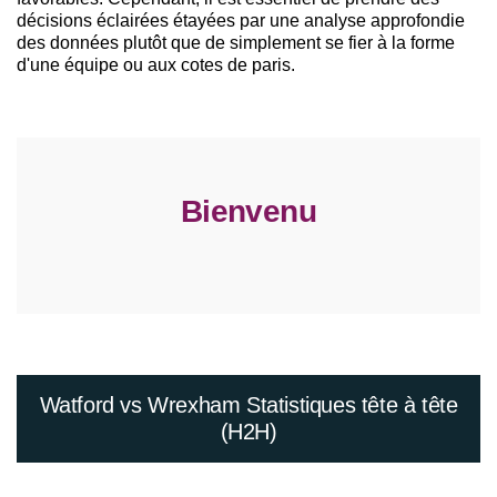
décisions éclairées étayées par une analyse approfondie
des données plutôt que de simplement se fier à la forme
d'une équipe ou aux cotes de paris.
Bienvenu
Watford vs Wrexham Statistiques tête à tête
(H2H)