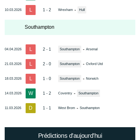
L
-
1 - 2
10.03.2026
Wrexham
Hull
Southampton
L
-
2 - 1
04.04.2026
Southampton
Arsenal
L
-
2 - 0
21.03.2026
Southampton
Oxford Utd
L
-
1 - 0
18.03.2026
Southampton
Norwich
W
-
1 - 2
14.03.2026
Coventry
Southampton
D
-
1 - 1
11.03.2026
West Brom
Southampton
Prédictions d'aujourd'hui