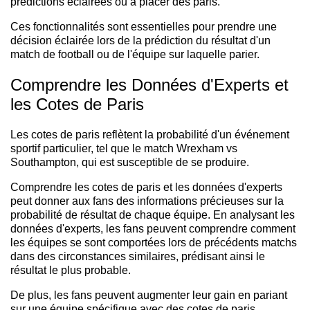
prédictions éclairées ou à placer des paris.
Ces fonctionnalités sont essentielles pour prendre une
décision éclairée lors de la prédiction du résultat d'un
match de football ou de l'équipe sur laquelle parier.
Comprendre les Données d'Experts et
les Cotes de Paris
Les cotes de paris reflètent la probabilité d'un événement
sportif particulier, tel que le match Wrexham vs
Southampton, qui est susceptible de se produire.
Comprendre les cotes de paris et les données d'experts
peut donner aux fans des informations précieuses sur la
probabilité de résultat de chaque équipe. En analysant les
données d'experts, les fans peuvent comprendre comment
les équipes se sont comportées lors de précédents matchs
dans des circonstances similaires, prédisant ainsi le
résultat le plus probable.
De plus, les fans peuvent augmenter leur gain en pariant
sur une équipe spécifique avec des cotes de paris