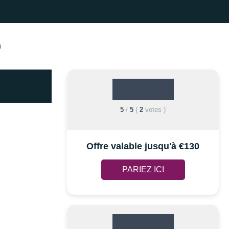
n
5
/
5
(
2
votes
)
Offre valable jusqu'à €130
PARIEZ ICI