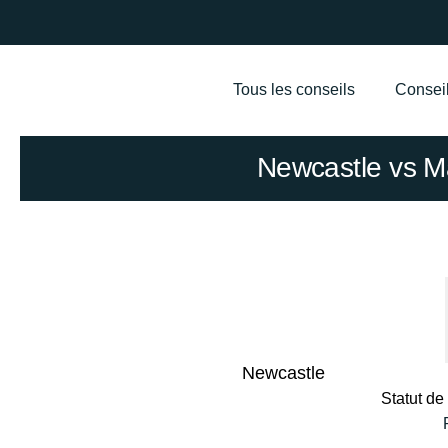
Tous les conseils
Conseil
Newcastle vs Ma
Newcastle
Statut d