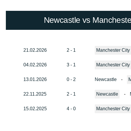
Newcastle vs Manchester 
21.02.2026
2 - 1
Manchester City
04.02.2026
3 - 1
Manchester City
13.01.2026
0 - 2
Newcastle
-
M
22.11.2025
2 - 1
Newcastle
-
15.02.2025
4 - 0
Manchester City