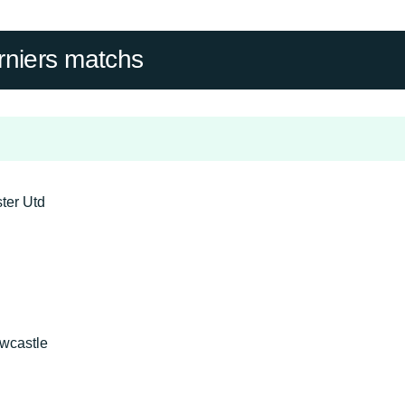
rniers matchs
ter Utd
wcastle