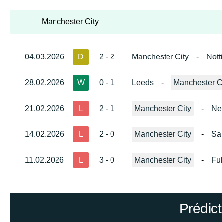
Manchester City
04.03.2026
D
2 - 2
Manchester City
-
Not
28.02.2026
W
0 - 1
Leeds
-
Manchester C
21.02.2026
L
2 - 1
Manchester City
-
Ne
14.02.2026
L
2 - 0
Manchester City
-
Sal
11.02.2026
L
3 - 0
Manchester City
-
Fu
Prédict