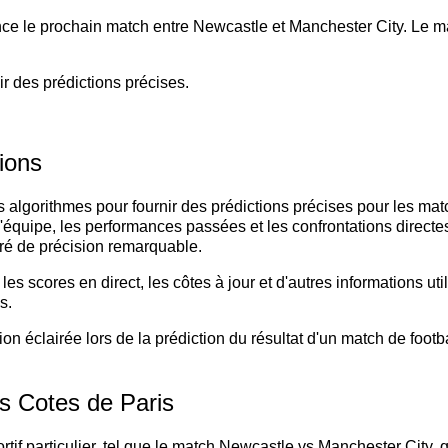
nce le prochain match entre Newcastle et Manchester City. Le m
r des prédictions précises.
tions
es algorithmes pour fournir des prédictions précises pour les ma
s d'équipe, les performances passées et les confrontations directe
gré de précision remarquable.
s scores en direct, les côtes à jour et d'autres informations uti
s.
on éclairée lors de la prédiction du résultat d'un match de footb
s Cotes de Paris
rtif particulier, tel que le match Newcastle vs Manchester City, q