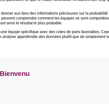
donner aux fans des informations précieuses sur la probabilité 
ns peuvent comprendre comment les équipes se sont comportées
t ainsi le résultat le plus probable.
 une équipe spécifique avec des cotes de paris favorables. Cepe
e analyse approfondie des données plutôt que de simplement se 
Bienvenu