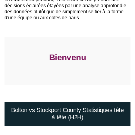
décisions éclairées étayées par une analyse approfondie
des données plutôt que de simplement se fier à la forme
d'une équipe ou aux cotes de paris.
Bienvenu
Bolton vs Stockport County Statistiques tête
à tête (H2H)