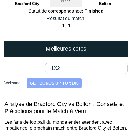
14:00
Bradford City
Bolton
Statut de correspondance:
Finished
Résultat du match:
0
:
1
Meilleures cotes
1X2
Welcome
GET BONUS UP TO €100
Analyse de Bradford City vs Bolton : Conseils et
Prédictions pour le Match à Venir
Les fans de football du monde entier attendent avec
impatience le prochain match entre Bradford City et Bolton.