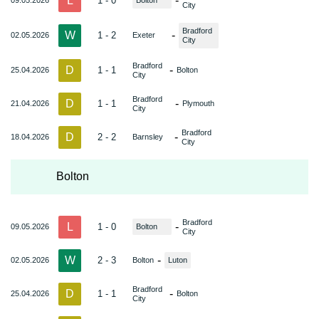
L
-
1 - 0
09.05.2026
Bolton
City
Bradford
W
-
1 - 2
02.05.2026
Exeter
City
Bradford
D
-
1 - 1
25.04.2026
Bolton
City
Bradford
D
-
1 - 1
21.04.2026
Plymouth
City
Bradford
D
-
2 - 2
18.04.2026
Barnsley
City
Bolton
Bradford
L
-
1 - 0
09.05.2026
Bolton
City
W
-
2 - 3
02.05.2026
Bolton
Luton
Bradford
D
-
1 - 1
25.04.2026
Bolton
City