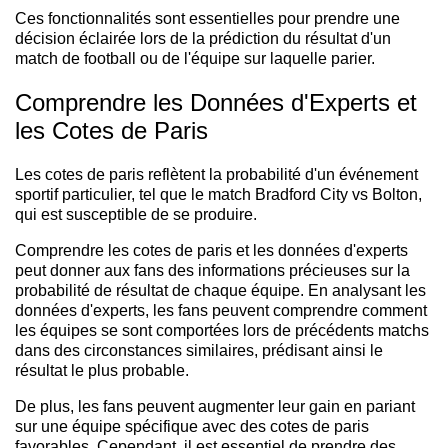
Ces fonctionnalités sont essentielles pour prendre une
décision éclairée lors de la prédiction du résultat d'un
match de football ou de l'équipe sur laquelle parier.
Comprendre les Données d'Experts et
les Cotes de Paris
Les cotes de paris reflètent la probabilité d'un événement
sportif particulier, tel que le match Bradford City vs Bolton,
qui est susceptible de se produire.
Comprendre les cotes de paris et les données d'experts
peut donner aux fans des informations précieuses sur la
probabilité de résultat de chaque équipe. En analysant les
données d'experts, les fans peuvent comprendre comment
les équipes se sont comportées lors de précédents matchs
dans des circonstances similaires, prédisant ainsi le
résultat le plus probable.
De plus, les fans peuvent augmenter leur gain en pariant
sur une équipe spécifique avec des cotes de paris
favorables. Cependant, il est essentiel de prendre des