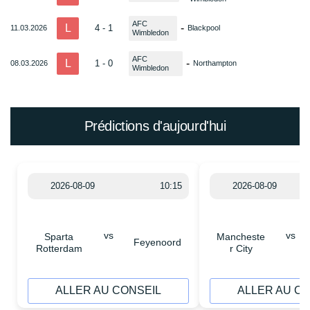
AFC
L
-
4 - 1
11.03.2026
Blackpool
Wimbledon
AFC
L
-
1 - 0
08.03.2026
Northampton
Wimbledon
Prédictions d'aujourd'hui
2026-08-09
10:15
2026-08-09
vs
vs
Sparta
Mancheste
Feyenoord
Rotterdam
r City
ALLER AU CONSEIL
ALLER AU C