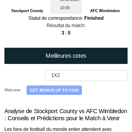
10:00
Stockport County
AFC Wimbledon
Statut de correspondance:
Finished
Résultat du match:
3
:
0
Meilleures cotes
1X2
Welcome
GET BONUS UP TO €100
Analyse de Stockport County vs AFC Wimbledon
: Conseils et Prédictions pour le Match à Venir
Les fans de football du monde entier attendent avec