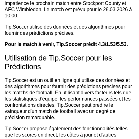
impatience le prochain match entre Stockport County et
AFC Wimbledon. Le match est prévu pour le 28.03.2026 à
10:00.
Tip.Soccer utilise des données et des algorithmes pour
fournir des prédictions précises.
Pour le match à venir, Tip.Soccer prédit 4.3/1.53/5.53.
Utilisation de Tip.Soccer pour les
Prédictions
Tip.Soccer est un outil en ligne qui utilise des données et
des algorithmes pour fournir des prédictions précises pour
les matchs de football. En utilisant divers facteurs tels que
les statistiques d'équipe, les performances passées et les
confrontations directes, Tip.Soccer peut prédire le
vainqueur d'un match de football avec un degré de
précision remarquable.
Tip.Soccer propose également des fonctionnalités telles
que les scores en direct, les côtes à jour et d'autres