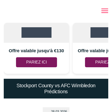
Offre valable jusqu'à €130
Offre valable ju
PARIEZ ICI
PARIEZ I
Stockport County vs AFC Wimbledon
Prédictions
28.03.2026