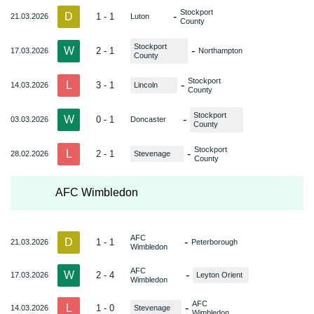
Stockport
D
-
1 - 1
21.03.2026
Luton
County
Stockport
W
-
2 - 1
17.03.2026
Northampton
County
Stockport
L
-
3 - 1
14.03.2026
Lincoln
County
Stockport
W
-
0 - 1
03.03.2026
Doncaster
County
Stockport
L
-
2 - 1
28.02.2026
Stevenage
County
AFC Wimbledon
AFC
D
-
1 - 1
21.03.2026
Peterborough
Wimbledon
AFC
W
-
2 - 4
17.03.2026
Leyton Orient
Wimbledon
AFC
L
-
1 - 0
14.03.2026
Stevenage
Wimbledon