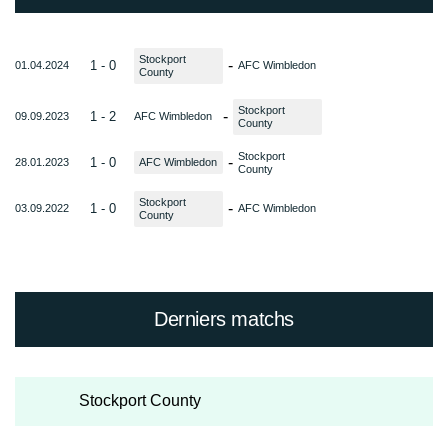
Stockport
-
1 - 0
01.04.2024
AFC Wimbledon
County
Stockport
-
1 - 2
09.09.2023
AFC Wimbledon
County
Stockport
-
1 - 0
28.01.2023
AFC Wimbledon
County
Stockport
-
1 - 0
03.09.2022
AFC Wimbledon
County
Derniers matchs
Stockport County