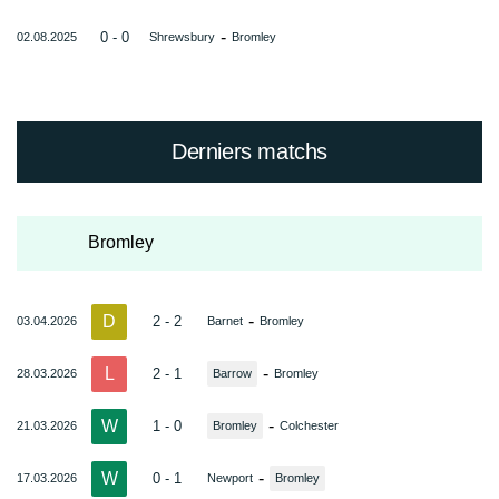
-
0 - 0
02.08.2025
Shrewsbury
Bromley
Derniers matchs
Bromley
D
-
2 - 2
03.04.2026
Barnet
Bromley
L
-
2 - 1
28.03.2026
Barrow
Bromley
W
-
1 - 0
21.03.2026
Bromley
Colchester
W
-
0 - 1
17.03.2026
Newport
Bromley