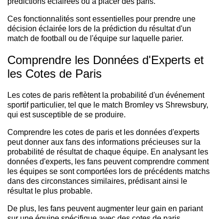
prédictions éclairées ou à placer des paris.
Ces fonctionnalités sont essentielles pour prendre une
décision éclairée lors de la prédiction du résultat d'un
match de football ou de l'équipe sur laquelle parier.
Comprendre les Données d'Experts et
les Cotes de Paris
Les cotes de paris reflètent la probabilité d'un événement
sportif particulier, tel que le match Bromley vs Shrewsbury,
qui est susceptible de se produire.
Comprendre les cotes de paris et les données d'experts
peut donner aux fans des informations précieuses sur la
probabilité de résultat de chaque équipe. En analysant les
données d'experts, les fans peuvent comprendre comment
les équipes se sont comportées lors de précédents matchs
dans des circonstances similaires, prédisant ainsi le
résultat le plus probable.
De plus, les fans peuvent augmenter leur gain en pariant
sur une équipe spécifique avec des cotes de paris