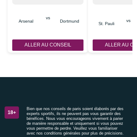
vs
vs
Arsenal
Dortmund
St. Pauli
ALLER AU CONSEIL
ALLER AU C
Bien que nos conseils de paris soient élaborés par des
18+
experts sportifs, ils ne peuvent pas vous garantir des
bénéfices. Nous vous encourageons vivement à parier
de manière responsable et uniquement si vous pouvez
vous permettre de perdre. Veuillez vous familiariser
avec nos conditions générales pour plus de précisions.