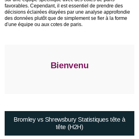
favorables. Cependant, il est essentiel de prendre des
décisions éclairées étayées par une analyse approfondie
des données plutôt que de simplement se fier à la forme
d'une équipe ou aux cotes de paris.
Bienvenu
Bromley vs Shrewsbury Statistiques tête à
tête (H2H)