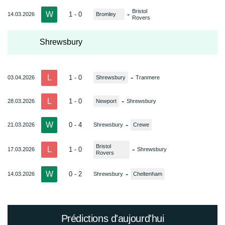
Bristol
W
-
1 - 0
14.03.2026
Bromley
Rovers
Shrewsbury
L
-
1 - 0
03.04.2026
Shrewsbury
Tranmere
L
-
1 - 0
28.03.2026
Newport
Shrewsbury
W
-
0 - 4
21.03.2026
Shrewsbury
Crewe
Bristol
L
-
1 - 0
17.03.2026
Shrewsbury
Rovers
W
-
0 - 2
14.03.2026
Shrewsbury
Cheltenham
Prédictions d'aujourd'hui