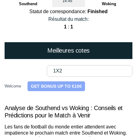
14:45
Southend
Woking
Statut de correspondance:
Finished
Résultat du match:
1
:
1
Meilleures cotes
1X2
Welcome
GET BONUS UP TO €100
Analyse de Southend vs Woking : Conseils et
Prédictions pour le Match à Venir
Les fans de football du monde entier attendent avec
impatience le prochain match entre Southend et Woking.