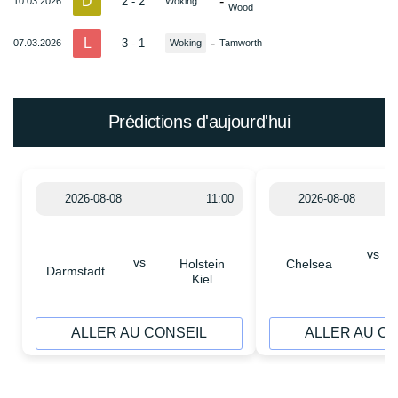
D
-
2 - 2
10.03.2026
Woking
Wood
L
-
3 - 1
07.03.2026
Woking
Tamworth
Prédictions d'aujourd'hui
2026-08-08
11:00
2026-08-08
vs
vs
Holstein
Chelsea
Darmstadt
Kiel
ALLER AU CONSEIL
ALLER AU C