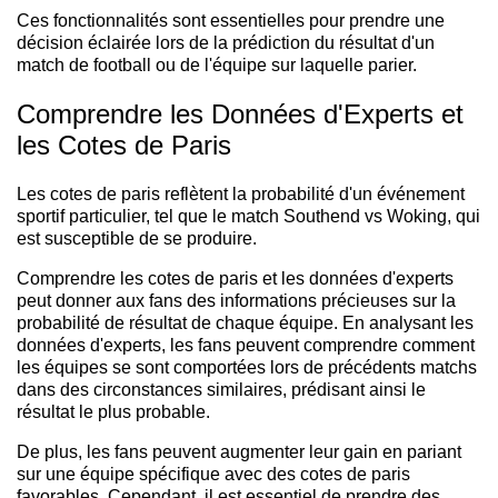
Ces fonctionnalités sont essentielles pour prendre une
décision éclairée lors de la prédiction du résultat d'un
match de football ou de l'équipe sur laquelle parier.
Comprendre les Données d'Experts et
les Cotes de Paris
Les cotes de paris reflètent la probabilité d'un événement
sportif particulier, tel que le match Southend vs Woking, qui
est susceptible de se produire.
Comprendre les cotes de paris et les données d'experts
peut donner aux fans des informations précieuses sur la
probabilité de résultat de chaque équipe. En analysant les
données d'experts, les fans peuvent comprendre comment
les équipes se sont comportées lors de précédents matchs
dans des circonstances similaires, prédisant ainsi le
résultat le plus probable.
De plus, les fans peuvent augmenter leur gain en pariant
sur une équipe spécifique avec des cotes de paris
favorables. Cependant, il est essentiel de prendre des