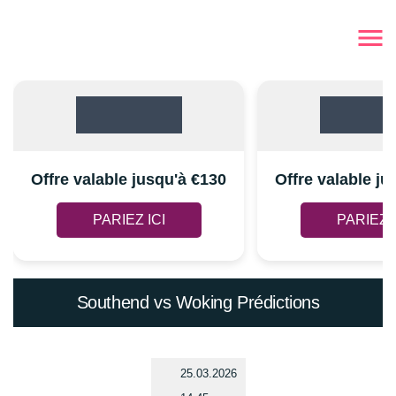
Offre valable jusqu'à €130
Offre valable ju
PARIEZ ICI
PARIEZ I
Southend vs Woking Prédictions
25.03.2026