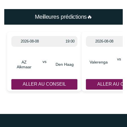
Meilleures prédictions🔥
2026-08-08
19:00
2026-08-08
vs
vs
AZ
Valerenga
Den Haag
Alkmaar
ALLER AU CONSEIL
ALLER AU C