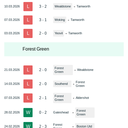
L
-
3 - 2
10.03.2026
Wealdstone
Tamworth
L
-
3 - 1
07.03.2026
Woking
Tamworth
L
-
2 - 0
03.03.2026
Yeovil
Tamworth
Forest Green
Forest
L
-
2 - 0
21.03.2026
Wealdstone
Green
Forest
L
-
2 - 0
14.03.2026
Southend
Green
Forest
L
-
2 - 1
07.03.2026
Aldershot
Green
Forest
W
-
0 - 2
28.02.2026
Gateshead
Green
Forest
W
-
2 - 3
24.02.2026
Boston Utd