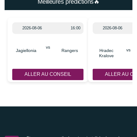
Meilleures prédictions🔥
2026-08-06
16:00
2026-08-06
vs
vs
Jagiellonia
Rangers
Hradec
Kralove
ALLER AU CONSEIL
ALLER AU C