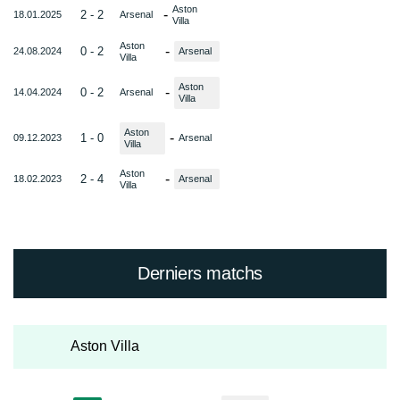
Aston
-
2 - 2
18.01.2025
Arsenal
Villa
Aston
-
0 - 2
24.08.2024
Arsenal
Villa
Aston
-
0 - 2
14.04.2024
Arsenal
Villa
Aston
-
1 - 0
09.12.2023
Arsenal
Villa
Aston
-
2 - 4
18.02.2023
Arsenal
Villa
Derniers matchs
Aston Villa