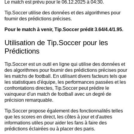
Le match est prévu pour le 06.12.2025 à 04:30.
Tip.Soccer utilise des données et des algorithmes pour
fournir des prédictions précises.
Pour le match à venir, Tip.Soccer prédit 3.64/4.4/1.95.
Utilisation de Tip.Soccer pour les
Prédictions
Tip.Soccer est un outil en ligne qui utilise des données et
des algorithmes pour fournir des prédictions précises pour
les matchs de football. En utilisant divers facteurs tels que
les statistiques d'équipe, les performances passées et les
confrontations directes, Tip.Soccer peut prédire le
vainqueur d'un match de football avec un degré de
précision remarquable.
Tip.Soccer propose également des fonctionnalités telles
que les scores en direct, les côtes à jour et d'autres
informations utiles pour aider les fans à faire des
prédictions éclairées ou à placer des paris.