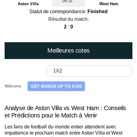
09:15
Aston Villa
West Ham
Statut de correspondance:
Finished
Résultat du match:
2
:
0
Meilleures cotes
1X2
Welcome
GET BONUS UP TO €100
Analyse de Aston Villa vs West Ham : Conseils
et Prédictions pour le Match à Venir
Les fans de football du monde entier attendent avec
impatience le prochain match entre Aston Villa et West