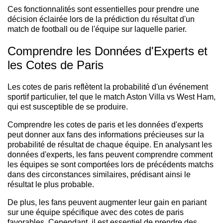
Ces fonctionnalités sont essentielles pour prendre une
décision éclairée lors de la prédiction du résultat d'un
match de football ou de l'équipe sur laquelle parier.
Comprendre les Données d'Experts et
les Cotes de Paris
Les cotes de paris reflètent la probabilité d'un événement
sportif particulier, tel que le match Aston Villa vs West Ham,
qui est susceptible de se produire.
Comprendre les cotes de paris et les données d'experts
peut donner aux fans des informations précieuses sur la
probabilité de résultat de chaque équipe. En analysant les
données d'experts, les fans peuvent comprendre comment
les équipes se sont comportées lors de précédents matchs
dans des circonstances similaires, prédisant ainsi le
résultat le plus probable.
De plus, les fans peuvent augmenter leur gain en pariant
sur une équipe spécifique avec des cotes de paris
favorables. Cependant, il est essentiel de prendre des