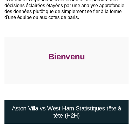
décisions éclairées étayées par une analyse approfondie
des données plutôt que de simplement se fier à la forme
d'une équipe ou aux cotes de paris.
Bienvenu
Aston Villa vs West Ham Statistiques tête à
tête (H2H)