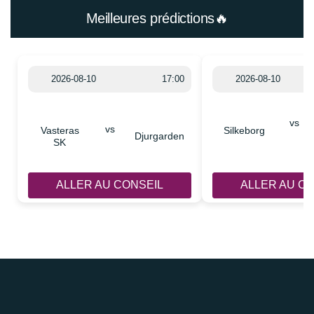
Meilleures prédictions🔥
2026-08-10
17:00
2026-08-10
vs
vs
Vasteras
Silkeborg
Djurgarden
SK
ALLER AU CONSEIL
ALLER AU C