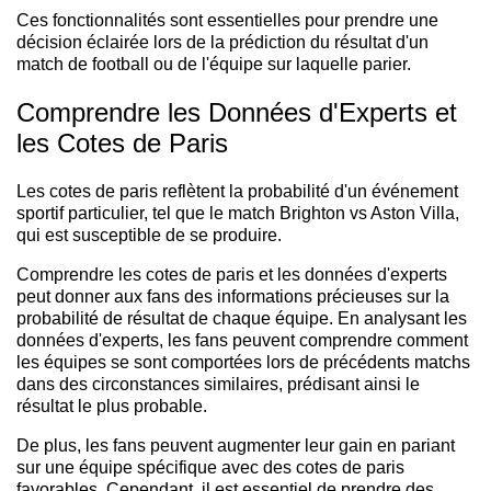
Ces fonctionnalités sont essentielles pour prendre une
décision éclairée lors de la prédiction du résultat d'un
match de football ou de l'équipe sur laquelle parier.
Comprendre les Données d'Experts et
les Cotes de Paris
Les cotes de paris reflètent la probabilité d'un événement
sportif particulier, tel que le match Brighton vs Aston Villa,
qui est susceptible de se produire.
Comprendre les cotes de paris et les données d'experts
peut donner aux fans des informations précieuses sur la
probabilité de résultat de chaque équipe. En analysant les
données d'experts, les fans peuvent comprendre comment
les équipes se sont comportées lors de précédents matchs
dans des circonstances similaires, prédisant ainsi le
résultat le plus probable.
De plus, les fans peuvent augmenter leur gain en pariant
sur une équipe spécifique avec des cotes de paris
favorables. Cependant, il est essentiel de prendre des