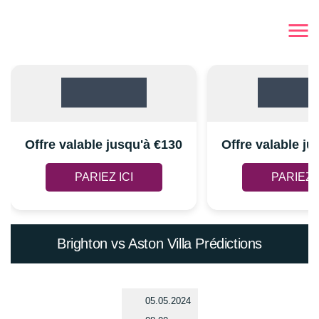
Offre valable jusqu'à €130
Offre valable ju
PARIEZ ICI
PARIEZ I
Brighton vs Aston Villa Prédictions
05.05.2024