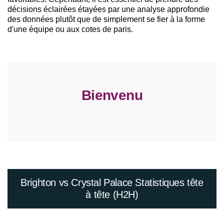
décisions éclairées étayées par une analyse approfondie
des données plutôt que de simplement se fier à la forme
d'une équipe ou aux cotes de paris.
Bienvenu
Brighton vs Crystal Palace Statistiques tête
à tête (H2H)