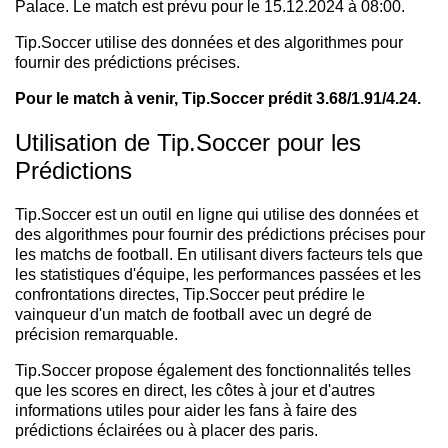
Palace. Le match est prévu pour le 15.12.2024 à 08:00.
Tip.Soccer utilise des données et des algorithmes pour
fournir des prédictions précises.
Pour le match à venir, Tip.Soccer prédit 3.68/1.91/4.24.
Utilisation de Tip.Soccer pour les
Prédictions
Tip.Soccer est un outil en ligne qui utilise des données et
des algorithmes pour fournir des prédictions précises pour
les matchs de football. En utilisant divers facteurs tels que
les statistiques d'équipe, les performances passées et les
confrontations directes, Tip.Soccer peut prédire le
vainqueur d'un match de football avec un degré de
précision remarquable.
Tip.Soccer propose également des fonctionnalités telles
que les scores en direct, les côtes à jour et d'autres
informations utiles pour aider les fans à faire des
prédictions éclairées ou à placer des paris.