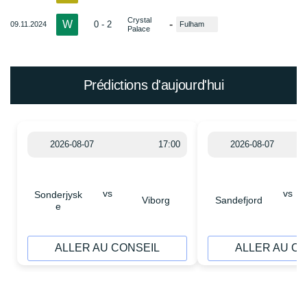
Crystal
W
-
0 - 2
09.11.2024
Fulham
Palace
Prédictions d'aujourd'hui
2026-08-07
17:00
2026-08-07
vs
vs
Sonderjysk
Viborg
Sandefjord
e
ALLER AU CONSEIL
ALLER AU C