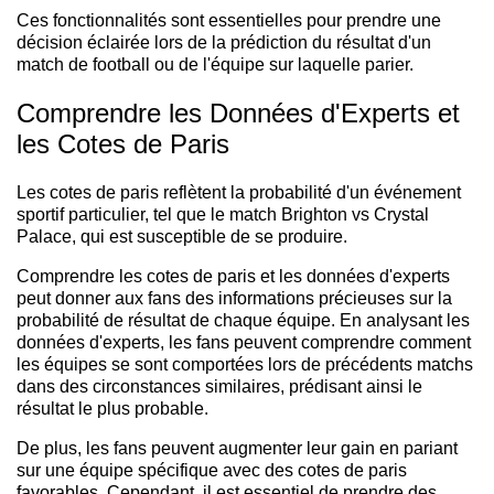
Ces fonctionnalités sont essentielles pour prendre une
décision éclairée lors de la prédiction du résultat d'un
match de football ou de l'équipe sur laquelle parier.
Comprendre les Données d'Experts et
les Cotes de Paris
Les cotes de paris reflètent la probabilité d'un événement
sportif particulier, tel que le match Brighton vs Crystal
Palace, qui est susceptible de se produire.
Comprendre les cotes de paris et les données d'experts
peut donner aux fans des informations précieuses sur la
probabilité de résultat de chaque équipe. En analysant les
données d'experts, les fans peuvent comprendre comment
les équipes se sont comportées lors de précédents matchs
dans des circonstances similaires, prédisant ainsi le
résultat le plus probable.
De plus, les fans peuvent augmenter leur gain en pariant
sur une équipe spécifique avec des cotes de paris
favorables. Cependant, il est essentiel de prendre des