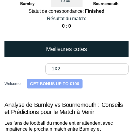
10:00
Burnley
Bournemouth
Statut de correspondance:
Finished
Résultat du match:
0
:
0
Meilleures cotes
1X2
Welcome
GET BONUS UP TO €100
Analyse de Burnley vs Bournemouth : Conseils
et Prédictions pour le Match à Venir
Les fans de football du monde entier attendent avec
impatience le prochain match entre Burnley et