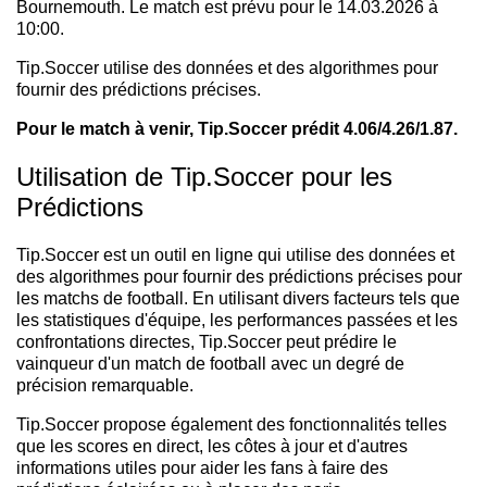
Bournemouth. Le match est prévu pour le 14.03.2026 à
10:00.
Tip.Soccer utilise des données et des algorithmes pour
fournir des prédictions précises.
Pour le match à venir, Tip.Soccer prédit 4.06/4.26/1.87.
Utilisation de Tip.Soccer pour les
Prédictions
Tip.Soccer est un outil en ligne qui utilise des données et
des algorithmes pour fournir des prédictions précises pour
les matchs de football. En utilisant divers facteurs tels que
les statistiques d'équipe, les performances passées et les
confrontations directes, Tip.Soccer peut prédire le
vainqueur d'un match de football avec un degré de
précision remarquable.
Tip.Soccer propose également des fonctionnalités telles
que les scores en direct, les côtes à jour et d'autres
informations utiles pour aider les fans à faire des