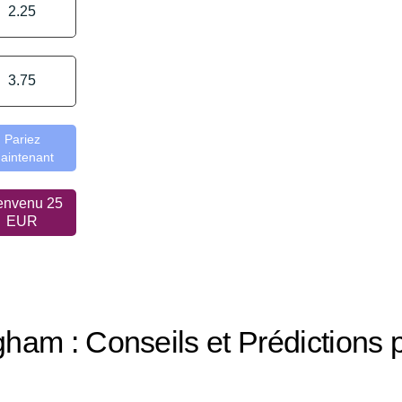
2.25
3.75
Pariez
aintenant
envenu 25
EUR
ham : Conseils et Prédictions p