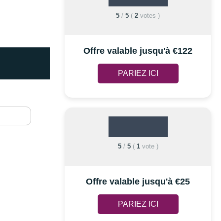
5
/
5
(
2
votes
)
Offre valable jusqu'à €122
PARIEZ ICI
5
/
5
(
1
vote
)
Offre valable jusqu'à €25
PARIEZ ICI