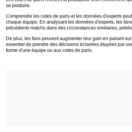
se produire.
Comprendre les cotes de paris et les données d'experts peut 
chaque équipe. En analysant les données d'experts, les fa
précédents matchs dans des circonstances similaires, prédisan
De plus, les fans peuvent augmenter leur gain en pariant sur
essentiel de prendre des décisions éclairées étayées par un
forme d'une équipe ou aux cotes de paris.