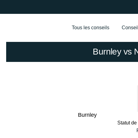
Tous les conseils
Conseil
Burnley vs 
Burnley
Statut d