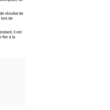
de résultat de
 lors de
ndant, il est
fier à la