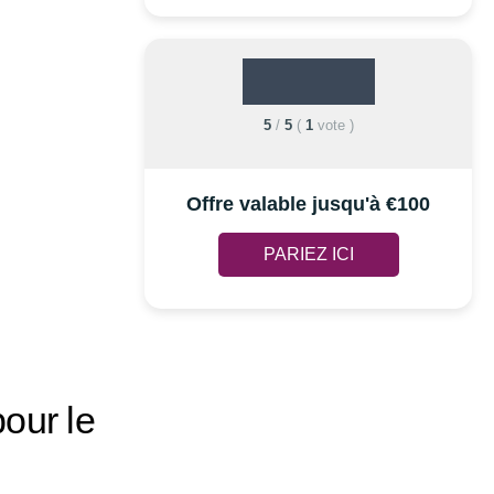
5
/
5
(
1
vote
)
Offre valable jusqu'à €100
PARIEZ ICI
our le