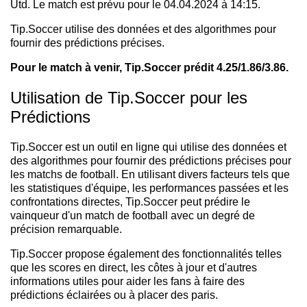
Utd. Le match est prévu pour le 04.04.2024 à 14:15.
Tip.Soccer utilise des données et des algorithmes pour
fournir des prédictions précises.
Pour le match à venir, Tip.Soccer prédit 4.25/1.86/3.86.
Utilisation de Tip.Soccer pour les
Prédictions
Tip.Soccer est un outil en ligne qui utilise des données et
des algorithmes pour fournir des prédictions précises pour
les matchs de football. En utilisant divers facteurs tels que
les statistiques d'équipe, les performances passées et les
confrontations directes, Tip.Soccer peut prédire le
vainqueur d'un match de football avec un degré de
précision remarquable.
Tip.Soccer propose également des fonctionnalités telles
que les scores en direct, les côtes à jour et d'autres
informations utiles pour aider les fans à faire des
prédictions éclairées ou à placer des paris.