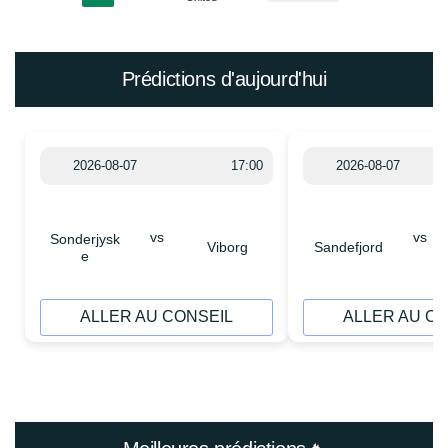
Prédictions d'aujourd'hui
2026-08-07
17:00
2026-08-07
vs
vs
Sonderjysk
Viborg
Sandefjord
e
ALLER AU CONSEIL
ALLER AU C