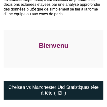
décisions éclairées étayées par une analyse approfondie
des données plutôt que de simplement se fier à la forme
d'une équipe ou aux cotes de paris.
Bienvenu
Chelsea vs Manchester Utd Statistiques tête
à tête (H2H)