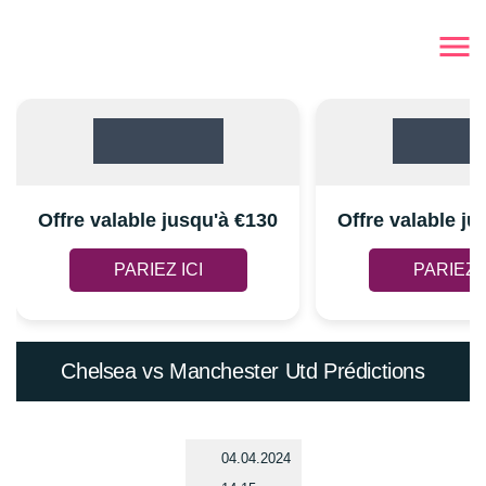
Offre valable jusqu'à €130
Offre valable ju
PARIEZ ICI
PARIEZ I
Chelsea vs Manchester Utd Prédictions
04.04.2024