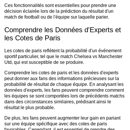
Ces fonctionnalités sont essentielles pour prendre une
décision éclairée lors de la prédiction du résultat d'un
match de football ou de l'équipe sur laquelle parier.
Comprendre les Données d'Experts et
les Cotes de Paris
Les cotes de paris reflètent la probabilité d'un événement
sportif particulier, tel que le match Chelsea vs Manchester
Utd, qui est susceptible de se produire.
Comprendre les cotes de paris et les données d'experts
peut donner aux fans des informations précieuses sur la
probabilité de résultat de chaque équipe. En analysant les
données d'experts, les fans peuvent comprendre comment
les équipes se sont comportées lors de précédents matchs
dans des circonstances similaires, prédisant ainsi le
résultat le plus probable.
De plus, les fans peuvent augmenter leur gain en pariant
sur une équipe spécifique avec des cotes de paris
favorables. Cependant, il est essentiel de prendre des