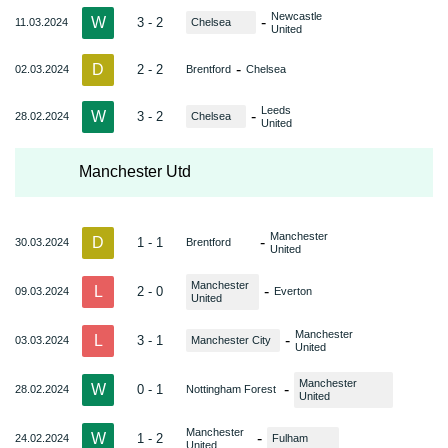
Newcastle
W
-
3 - 2
11.03.2024
Chelsea
United
D
-
2 - 2
02.03.2024
Brentford
Chelsea
Leeds
W
-
3 - 2
28.02.2024
Chelsea
United
Manchester Utd
Manchester
D
-
1 - 1
30.03.2024
Brentford
United
Manchester
L
-
2 - 0
09.03.2024
Everton
United
Manchester
L
-
3 - 1
03.03.2024
Manchester City
United
Manchester
W
-
0 - 1
28.02.2024
Nottingham Forest
United
Manchester
W
-
1 - 2
24.02.2024
Fulham
United