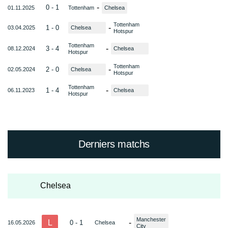
-
0 - 1
01.11.2025
Tottenham
Chelsea
Tottenham
-
1 - 0
03.04.2025
Chelsea
Hotspur
Tottenham
-
3 - 4
08.12.2024
Chelsea
Hotspur
Tottenham
-
2 - 0
02.05.2024
Chelsea
Hotspur
Tottenham
-
1 - 4
06.11.2023
Chelsea
Hotspur
Derniers matchs
Chelsea
Manchester
L
-
0 - 1
16.05.2026
Chelsea
City