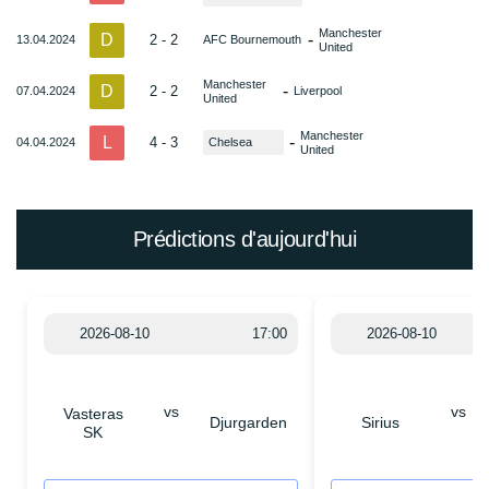
Manchester
D
-
2 - 2
13.04.2024
AFC Bournemouth
United
Manchester
D
-
2 - 2
07.04.2024
Liverpool
United
Manchester
L
-
4 - 3
04.04.2024
Chelsea
United
Prédictions d'aujourd'hui
2026-08-10
17:00
2026-08-10
vs
vs
Vasteras
Djurgarden
Sirius
SK