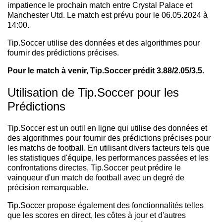
impatience le prochain match entre Crystal Palace et
Manchester Utd. Le match est prévu pour le 06.05.2024 à
14:00.
Tip.Soccer utilise des données et des algorithmes pour
fournir des prédictions précises.
Pour le match à venir, Tip.Soccer prédit 3.88/2.05/3.5.
Utilisation de Tip.Soccer pour les
Prédictions
Tip.Soccer est un outil en ligne qui utilise des données et
des algorithmes pour fournir des prédictions précises pour
les matchs de football. En utilisant divers facteurs tels que
les statistiques d'équipe, les performances passées et les
confrontations directes, Tip.Soccer peut prédire le
vainqueur d'un match de football avec un degré de
précision remarquable.
Tip.Soccer propose également des fonctionnalités telles
que les scores en direct, les côtes à jour et d'autres