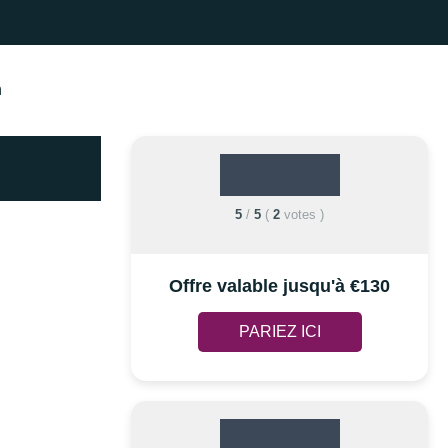
n
5
/
5
(
2
votes
)
Offre valable jusqu'à €130
PARIEZ ICI