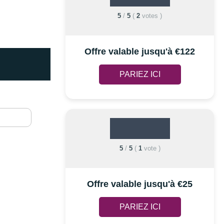
5
/
5
(
2
votes
)
Offre valable jusqu'à €122
PARIEZ ICI
5
/
5
(
1
vote
)
Offre valable jusqu'à €25
PARIEZ ICI