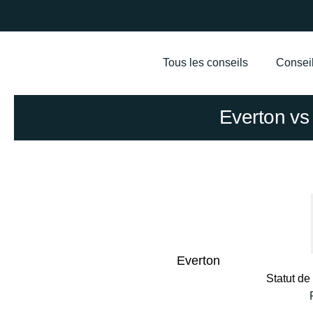
Tous les conseils
Conseil
Everton vs 
Everton
Statut d