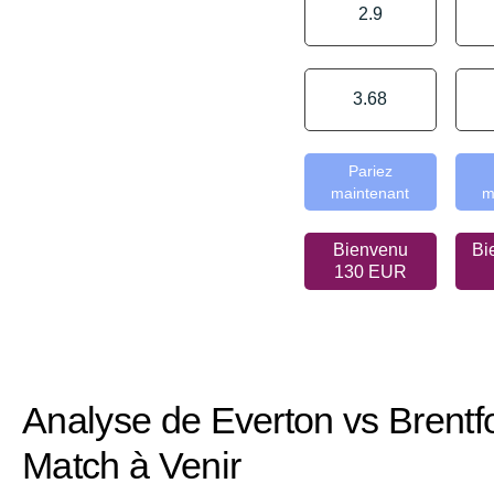
2.9
3.68
Pariez
maintenant
m
Bienvenu
Bi
130 EUR
Analyse de Everton vs Brentfo
Match à Venir