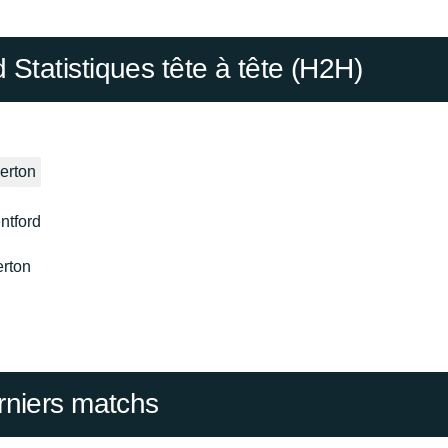
 Statistiques tête à tête (H2H)
erton
ntford
rton
rniers matchs