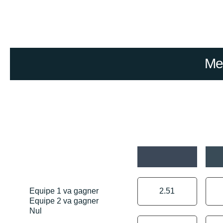
Mei
Equipe 1 va gagner
2.51
Equipe 2 va gagner
Nul