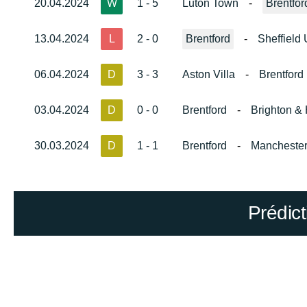
20.04.2024
W
1 - 5
Luton Town
-
Brentfor
13.04.2024
L
2 - 0
Brentford
-
Sheffield 
06.04.2024
D
3 - 3
Aston Villa
-
Brentford
03.04.2024
D
0 - 0
Brentford
-
Brighton &
30.03.2024
D
1 - 1
Brentford
-
Manchester
Prédict