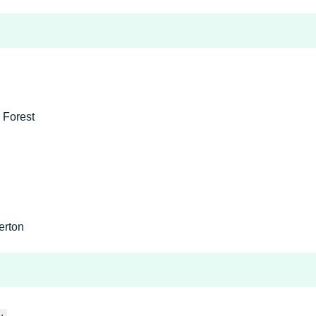
 Forest
erton