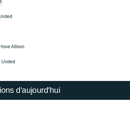
d
United
 Hove Albion
 United
ions d'aujourd'hui