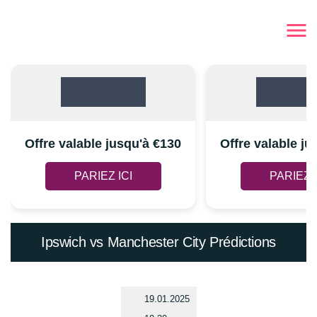
Offre valable jusqu'à €130
Offre valable ju
PARIEZ ICI
PARIEZ I
Ipswich vs Manchester City Prédictions
19.01.2025