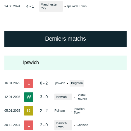
Manchester
-
4 - 1
24.08.2024
Ipswich Town
City
Derniers matchs
Ipswich
L
-
0 - 2
16.01.2025
Ipswich
Brighton
Bristol
W
-
3 - 0
12.01.2025
Ipswich
Rovers
Ipswich
D
-
2 - 2
05.01.2025
Fulham
Town
Ipswich
L
-
2 - 0
30.12.2024
Chelsea
Town