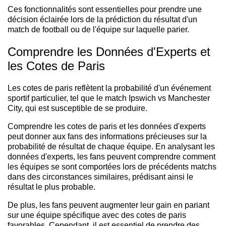
Ces fonctionnalités sont essentielles pour prendre une
décision éclairée lors de la prédiction du résultat d'un
match de football ou de l'équipe sur laquelle parier.
Comprendre les Données d'Experts et
les Cotes de Paris
Les cotes de paris reflètent la probabilité d'un événement
sportif particulier, tel que le match Ipswich vs Manchester
City, qui est susceptible de se produire.
Comprendre les cotes de paris et les données d'experts
peut donner aux fans des informations précieuses sur la
probabilité de résultat de chaque équipe. En analysant les
données d'experts, les fans peuvent comprendre comment
les équipes se sont comportées lors de précédents matchs
dans des circonstances similaires, prédisant ainsi le
résultat le plus probable.
De plus, les fans peuvent augmenter leur gain en pariant
sur une équipe spécifique avec des cotes de paris
favorables. Cependant, il est essentiel de prendre des