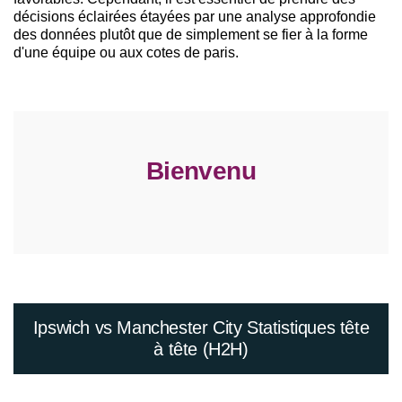
décisions éclairées étayées par une analyse approfondie
des données plutôt que de simplement se fier à la forme
d'une équipe ou aux cotes de paris.
Bienvenu
Ipswich vs Manchester City Statistiques tête
à tête (H2H)