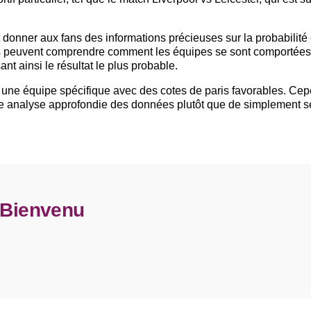
donner aux fans des informations précieuses sur la probabilité 
ns peuvent comprendre comment les équipes se sont comportées
t ainsi le résultat le plus probable.
 une équipe spécifique avec des cotes de paris favorables. Cepe
e analyse approfondie des données plutôt que de simplement se 
Bienvenu