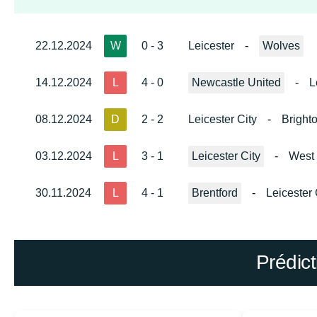
22.12.2024
W
0 - 3
Leicester
-
Wolves
14.12.2024
L
4 - 0
Newcastle United
-
L
08.12.2024
D
2 - 2
Leicester City
-
Bright
03.12.2024
L
3 - 1
Leicester City
-
West
30.11.2024
L
4 - 1
Brentford
-
Leicester 
Prédict