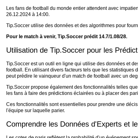
Les fans de football du monde entier attendent avec impatien
26.12.2024 à 14:00.
Tip.Soccer utilise des données et des algorithmes pour fourni
Pour le match à venir, Tip.Soccer prédit 14.7/1.08/28.
Utilisation de Tip.Soccer pour les Prédic
Tip.Soccer est un outil en ligne qui utilise des données et d
football. En utilisant divers facteurs tels que les statistique
peut prédire le vainqueur d'un match de football avec un de
Tip.Soccer propose également des fonctionnalités telles que le
les fans à faire des prédictions éclairées ou à placer des pari
Ces fonctionnalités sont essentielles pour prendre une décisi
l'équipe sur laquelle parier.
Comprendre les Données d'Experts et le
Les cotes de paris reflètent la probabilité d'un événement spor