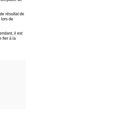
de résultat de
 lors de
ndant, il est
fier à la