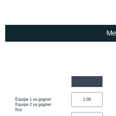
Mei
Equipe 1 va gagner
1.08
Equipe 2 va gagner
Nul