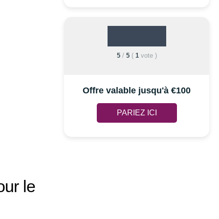
5
/
5
(
1
vote
)
Offre valable jusqu'à €100
PARIEZ ICI
our le