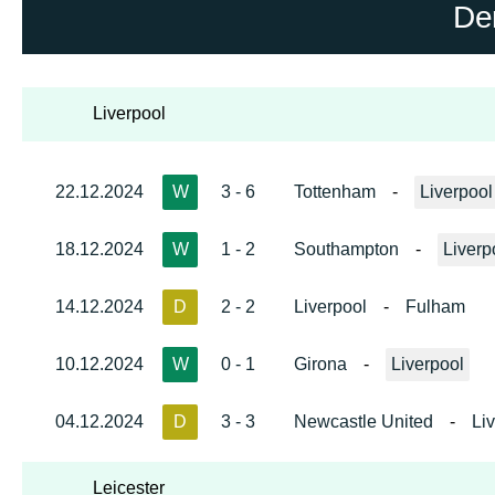
De
Liverpool
22.12.2024
W
3 - 6
Tottenham
-
Liverpool
18.12.2024
W
1 - 2
Southampton
-
Liverp
14.12.2024
D
2 - 2
Liverpool
-
Fulham
10.12.2024
W
0 - 1
Girona
-
Liverpool
04.12.2024
D
3 - 3
Newcastle United
-
Li
Leicester