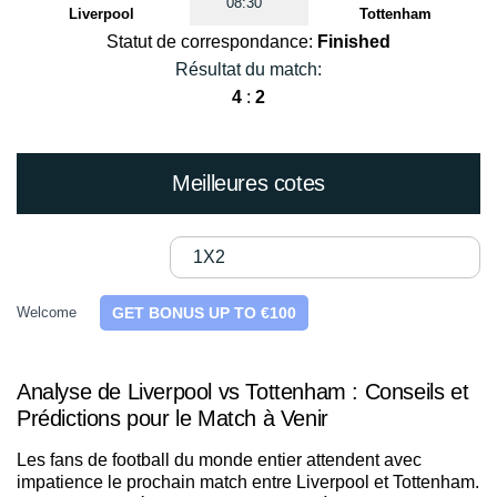
08:30
Liverpool
Tottenham
Statut de correspondance:
Finished
Résultat du match:
4
:
2
Meilleures cotes
1X2
Welcome
GET BONUS UP TO €100
Analyse de Liverpool vs Tottenham : Conseils et
Prédictions pour le Match à Venir
Les fans de football du monde entier attendent avec
impatience le prochain match entre Liverpool et Tottenham.