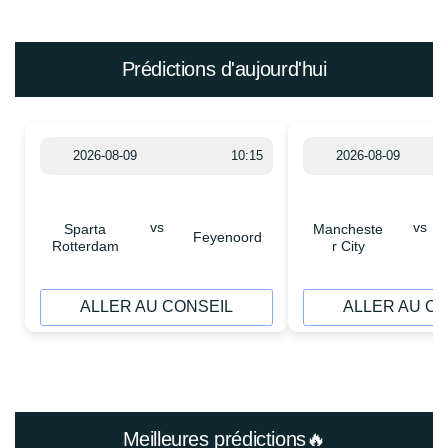
Prédictions d'aujourd'hui
2026-08-09
10:15
2026-08-09
vs
vs
Sparta
Mancheste
Feyenoord
Rotterdam
r City
ALLER AU CONSEIL
ALLER AU C
Meilleures prédictions🔥