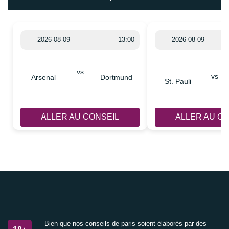
2026-08-09
13:00
2026-08-09
vs
vs
Arsenal
Dortmund
St. Pauli
ALLER AU CONSEIL
ALLER AU C
Bien que nos conseils de paris soient élaborés par des