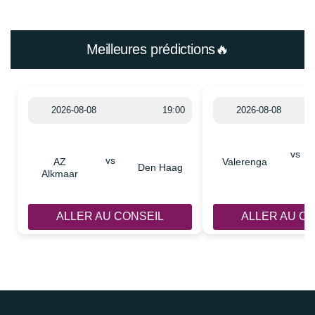
Meilleures prédictions🔥
2026-08-08
19:00
2026-08-08
vs
vs
AZ
Valerenga
Den Haag
Alkmaar
ALLER AU CONSEIL
ALLER AU C