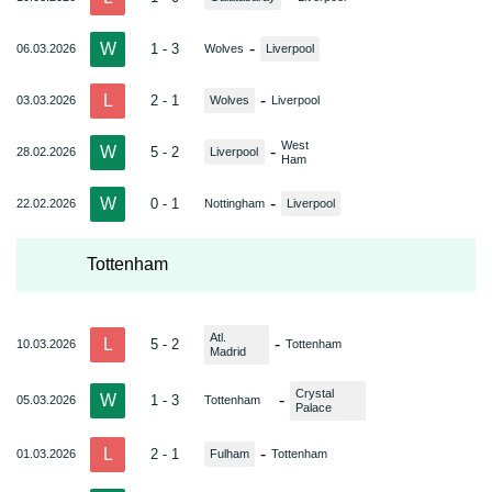
W
-
1 - 3
06.03.2026
Wolves
Liverpool
L
-
2 - 1
03.03.2026
Wolves
Liverpool
West
W
-
5 - 2
28.02.2026
Liverpool
Ham
W
-
0 - 1
22.02.2026
Nottingham
Liverpool
Tottenham
Atl.
L
-
5 - 2
10.03.2026
Tottenham
Madrid
Crystal
W
-
1 - 3
05.03.2026
Tottenham
Palace
L
-
2 - 1
01.03.2026
Fulham
Tottenham