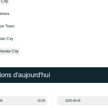
 City
elsea
ton Town
ter City
hester City
ions d'aujourd'hui
06
16:00
2026-08-06