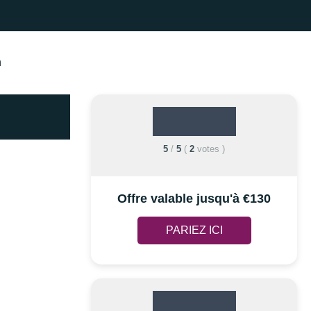
n
5
/
5
(
2
votes
)
Offre valable jusqu'à €130
PARIEZ ICI