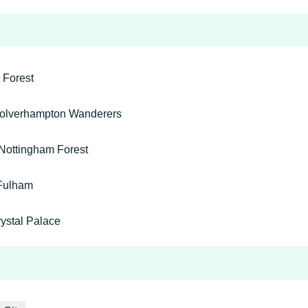
 Forest
olverhampton Wanderers
Nottingham Forest
Fulham
ystal Palace