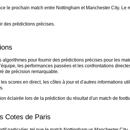
nce le prochain match entre Nottingham et Manchester City. Le 
r des prédictions précises.
tions
es algorithmes pour fournir des prédictions précises pour les ma
s d'équipe, les performances passées et les confrontations directe
gré de précision remarquable.
s scores en direct, les côtes à jour et d'autres informations uti
s.
on éclairée lors de la prédiction du résultat d'un match de footb
s Cotes de Paris
rtif particulier, tel que le match Nottingham vs Manchester City, 