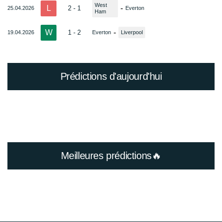
West
L
-
2 - 1
25.04.2026
Everton
Ham
W
-
1 - 2
19.04.2026
Everton
Liverpool
Prédictions d'aujourd'hui
Meilleures prédictions🔥