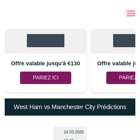
Offre valable jusqu'à €130
Offre valable ju
PARIEZ ICI
PARIEZ I
West Ham vs Manchester City Prédictions
14.03.2026