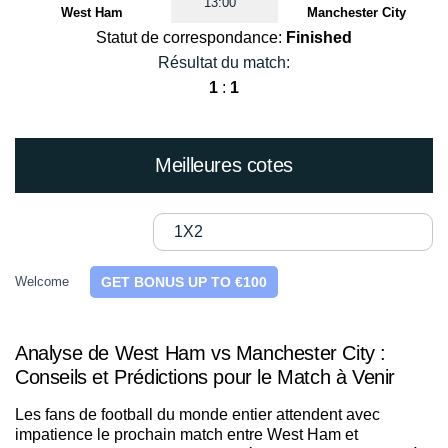
13:00
West Ham
Manchester City
Statut de correspondance:
Finished
Résultat du match:
1
:
1
Meilleures cotes
1X2
Welcome
GET BONUS UP TO €100
Analyse de West Ham vs Manchester City :
Conseils et Prédictions pour le Match à Venir
Les fans de football du monde entier attendent avec
impatience le prochain match entre West Ham et