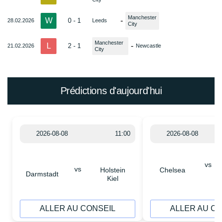
Manchester
W
-
0 - 1
28.02.2026
Leeds
City
Manchester
L
-
2 - 1
21.02.2026
Newcastle
City
Prédictions d'aujourd'hui
2026-08-08
11:00
2026-08-08
vs
vs
Holstein
Chelsea
Darmstadt
Kiel
ALLER AU CONSEIL
ALLER AU C