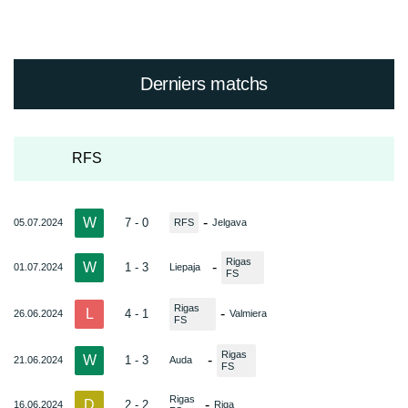
Derniers matchs
RFS
W
-
7 - 0
05.07.2024
RFS
Jelgava
Rigas
W
-
1 - 3
01.07.2024
Liepaja
FS
Rigas
L
-
4 - 1
26.06.2024
Valmiera
FS
Rigas
W
-
1 - 3
21.06.2024
Auda
FS
Rigas
D
-
2 - 2
16.06.2024
Riga