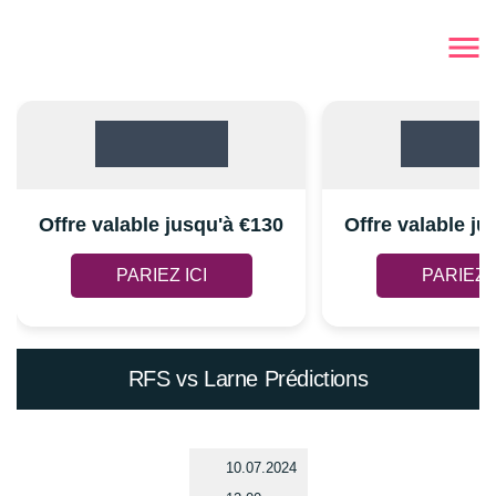
Offre valable jusqu'à €130
Offre valable ju
PARIEZ ICI
PARIEZ I
RFS vs Larne Prédictions
10.07.2024