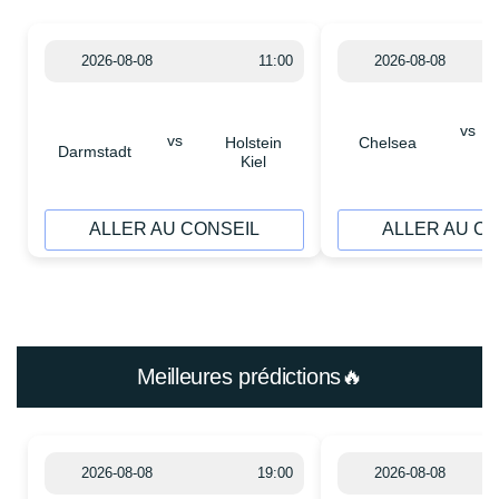
2026-08-08
11:00
2026-08-08
vs
vs
Holstein
Chelsea
Darmstadt
Kiel
ALLER AU CONSEIL
ALLER AU C
Meilleures prédictions🔥
2026-08-08
19:00
2026-08-08