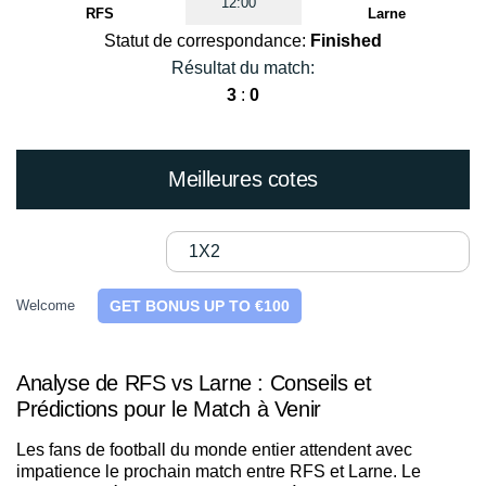
12:00
RFS
Larne
Statut de correspondance:
Finished
Résultat du match:
3
:
0
Meilleures cotes
1X2
Welcome
GET BONUS UP TO €100
Analyse de RFS vs Larne : Conseils et
Prédictions pour le Match à Venir
Les fans de football du monde entier attendent avec
impatience le prochain match entre RFS et Larne. Le