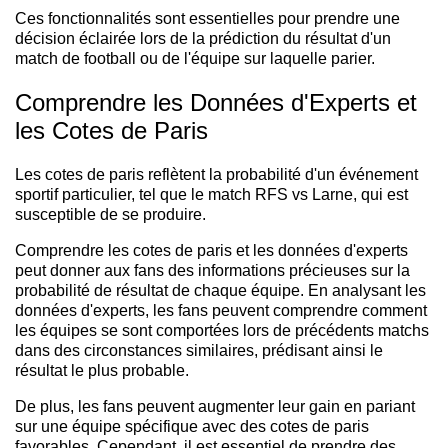
Ces fonctionnalités sont essentielles pour prendre une
décision éclairée lors de la prédiction du résultat d'un
match de football ou de l'équipe sur laquelle parier.
Comprendre les Données d'Experts et
les Cotes de Paris
Les cotes de paris reflètent la probabilité d'un événement
sportif particulier, tel que le match RFS vs Larne, qui est
susceptible de se produire.
Comprendre les cotes de paris et les données d'experts
peut donner aux fans des informations précieuses sur la
probabilité de résultat de chaque équipe. En analysant les
données d'experts, les fans peuvent comprendre comment
les équipes se sont comportées lors de précédents matchs
dans des circonstances similaires, prédisant ainsi le
résultat le plus probable.
De plus, les fans peuvent augmenter leur gain en pariant
sur une équipe spécifique avec des cotes de paris
favorables. Cependant, il est essentiel de prendre des