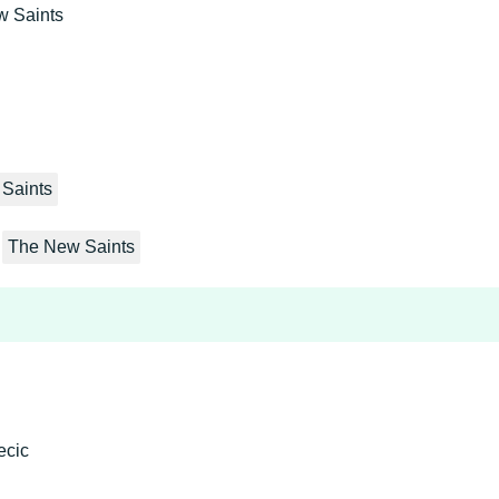
 Saints
Saints
The New Saints
ecic