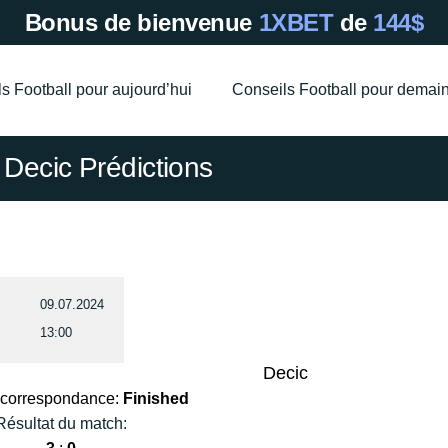
Bonus de bienvenue
1XBET
de
144$
s Football pour aujourd’hui
Conseils Football pour demai
Decic Prédictions
09.07.2024
13:00
Decic
e correspondance:
Finished
Résultat du match: