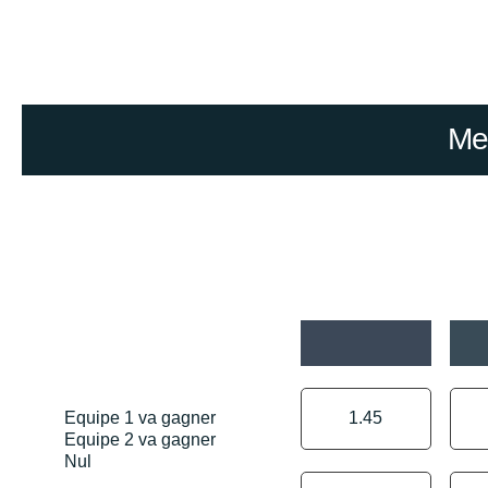
Mei
Equipe 1 va gagner
1.45
Equipe 2 va gagner
Nul