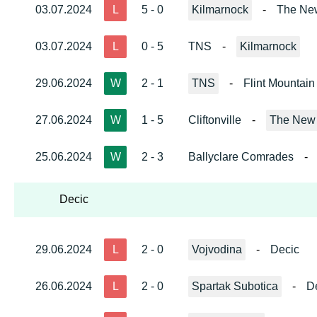
03.07.2024
L
5 - 0
Kilmarnock
-
The New
03.07.2024
L
0 - 5
TNS
-
Kilmarnock
29.06.2024
W
2 - 1
TNS
-
Flint Mountain
27.06.2024
W
1 - 5
Cliftonville
-
The New 
25.06.2024
W
2 - 3
Ballyclare Comrades
-
Decic
29.06.2024
L
2 - 0
Vojvodina
-
Decic
26.06.2024
L
2 - 0
Spartak Subotica
-
D