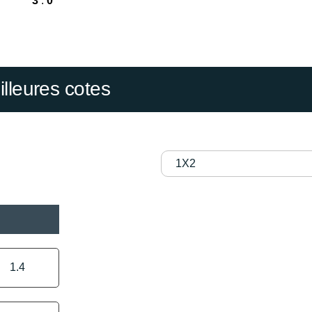
3
:
0
lleures cotes
1X2
1.4