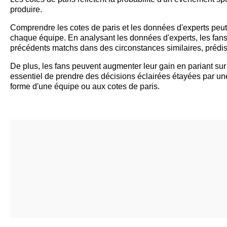
produire.
Comprendre les cotes de paris et les données d'experts peut 
chaque équipe. En analysant les données d'experts, les fa
précédents matchs dans des circonstances similaires, prédisan
De plus, les fans peuvent augmenter leur gain en pariant sur
essentiel de prendre des décisions éclairées étayées par un
forme d'une équipe ou aux cotes de paris.