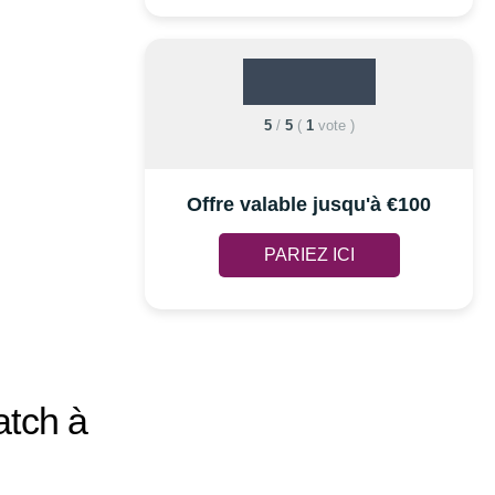
5
/
5
(
1
vote
)
Offre valable jusqu'à €100
PARIEZ ICI
atch à