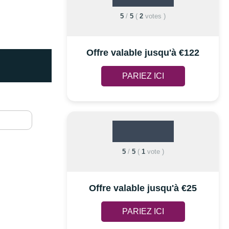
5
/
5
(
2
votes
)
Offre valable jusqu'à €122
PARIEZ ICI
5
/
5
(
1
vote
)
Offre valable jusqu'à €25
PARIEZ ICI