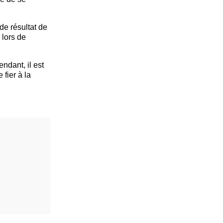
de résultat de
 lors de
ndant, il est
fier à la