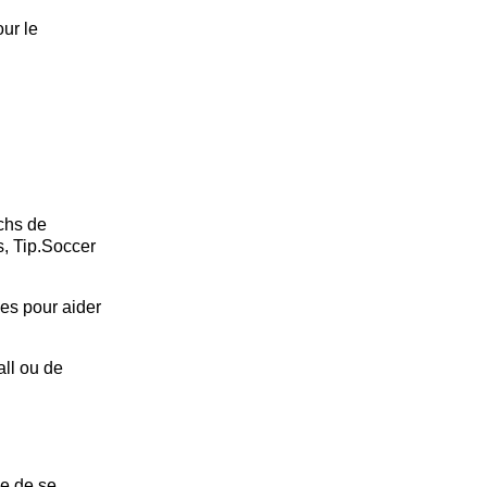
ur le
tchs de
s, Tip.Soccer
les pour aider
all ou de
le de se