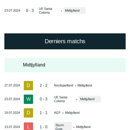
UE Santa
-
0 - 3
23.07.2024
Midtjylland
Coloma
Derniers matchs
Midtjylland
D
-
2 - 2
27.07.2024
Nordsjaelland
Midtjylland
UE Santa
W
-
0 - 3
23.07.2024
Midtjylland
Coloma
D
-
1 - 1
19.07.2024
AGF
Midtjylland
Sturm
L
-
1 - 0
13.07.2024
Midtjylland
Graz