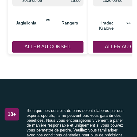
2026-08-06
16:00
2026-08-06
vs
vs
Jagiellonia
Rangers
Hradec
Kralove
ALLER AU CONSEIL
ALLER AU C
Bien que nos conseils de paris soient élaborés par des
18+
experts sportifs, ils ne peuvent pas vous garantir des
bénéfices. Nous vous encourageons vivement à parier
de manière responsable et uniquement si vous pouvez
vous permettre de perdre. Veuillez vous familiariser
avec nos conditions générales pour plus de précisions.