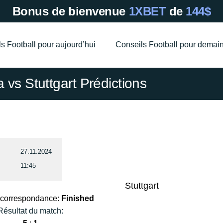
Bonus de bienvenue
1XBET
de
144$
s Football pour aujourd’hui
Conseils Football pour demai
vs Stuttgart Prédictions
27.11.2024
11:45
Stuttgart
e correspondance:
Finished
Résultat du match: