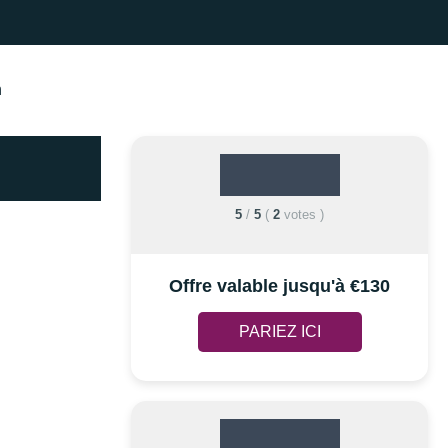
n
5
/
5
(
2
votes
)
Offre valable jusqu'à €130
PARIEZ ICI