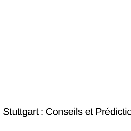
tuttgart : Conseils et Prédicti