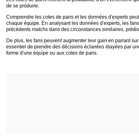
de se produire.
Comprendre les cotes de paris et les données d'experts peut 
chaque équipe. En analysant les données d'experts, les fa
précédents matchs dans des circonstances similaires, prédisan
De plus, les fans peuvent augmenter leur gain en pariant sur
essentiel de prendre des décisions éclairées étayées par un
forme d'une équipe ou aux cotes de paris.