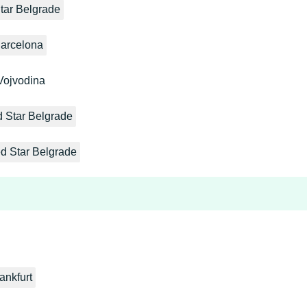
tar Belgrade
arcelona
Vojvodina
 Star Belgrade
d Star Belgrade
ankfurt