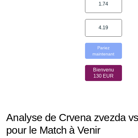
1.74
4.19
Pariez
maintenant
Bienvenu
130 EUR
Analyse de Crvena zvezda vs S
pour le Match à Venir