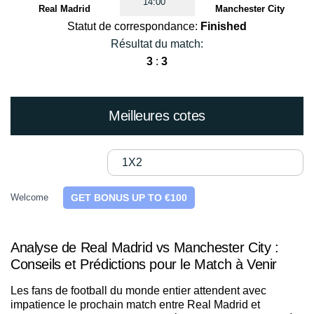
14:00
Real Madrid
Manchester City
Statut de correspondance:
Finished
Résultat du match:
3
:
3
Meilleures cotes
1X2
Welcome
GET BONUS UP TO €100
Analyse de Real Madrid vs Manchester City :
Conseils et Prédictions pour le Match à Venir
Les fans de football du monde entier attendent avec
impatience le prochain match entre Real Madrid et