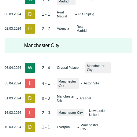
Madrid
Real
D
-
1 - 1
06.03.2024
RB Leipzig
Madrid
Real
D
-
2 - 2
02.03.2024
Valencia
Madrid
Manchester City
Manchester
W
-
2 - 4
06.04.2024
Crystal Palace
City
Manchester
L
-
4 - 1
03.04.2024
Aston Villa
City
Manchester
D
-
0 - 0
31.03.2024
Arsenal
City
Newcastle
L
-
2 - 0
16.03.2024
Manchester City
United
Manchester
D
-
1 - 1
10.03.2024
Liverpool
City