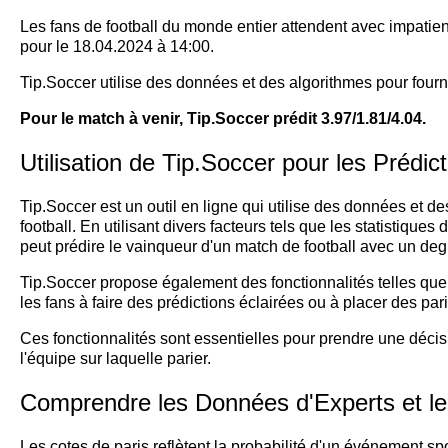
Les fans de football du monde entier attendent avec impati
pour le 18.04.2024 à 14:00.
Tip.Soccer utilise des données et des algorithmes pour fourni
Pour le match à venir, Tip.Soccer prédit 3.97/1.81/4.04.
Utilisation de Tip.Soccer pour les Prédic
Tip.Soccer est un outil en ligne qui utilise des données et d
football. En utilisant divers facteurs tels que les statistique
peut prédire le vainqueur d'un match de football avec un de
Tip.Soccer propose également des fonctionnalités telles que le
les fans à faire des prédictions éclairées ou à placer des pari
Ces fonctionnalités sont essentielles pour prendre une décisi
l'équipe sur laquelle parier.
Comprendre les Données d'Experts et le
Les cotes de paris reflètent la probabilité d'un événement sp