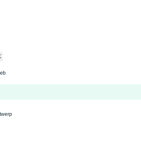
K
reb
twerp