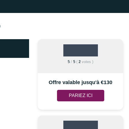
n
5
/
5
(
2
votes
)
Offre valable jusqu'à €130
PARIEZ ICI