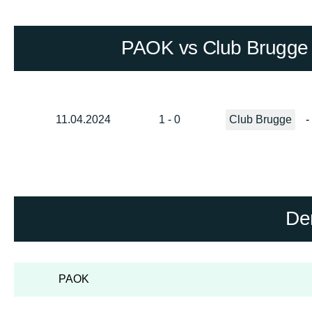
PAOK vs Club Brugge K
11.04.2024
1 - 0
Club Brugge
-
De
PAOK