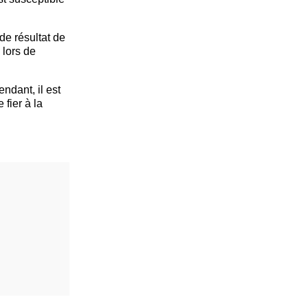
de résultat de
 lors de
ndant, il est
fier à la