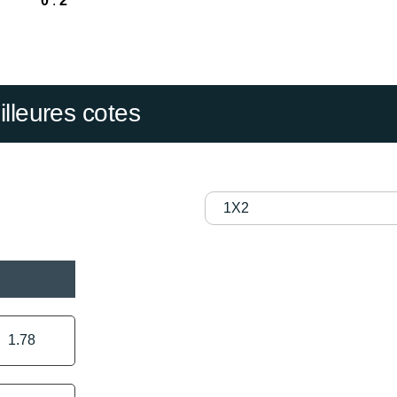
0
:
2
lleures cotes
1X2
1.78