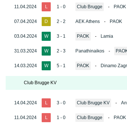
11.04.2024
L
1 - 0
Club Brugge
-
PAOK
07.04.2024
D
2 - 2
AEK Athens
-
PAOK
03.04.2024
W
3 - 1
PAOK
-
Lamia
31.03.2024
W
2 - 3
Panathinaikos
-
PAO
14.03.2024
W
5 - 1
PAOK
-
Dinamo Zag
Club Brugge KV
14.04.2024
L
3 - 0
Club Brugge KV
-
An
11.04.2024
L
1 - 0
Club Brugge
-
PAOK