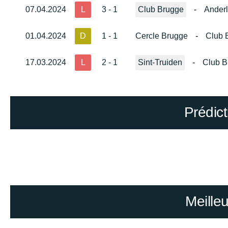
07.04.2024
L
3 - 1
Club Brugge
-
Anderl
01.04.2024
D
1 - 1
Cercle Brugge
-
Club 
17.03.2024
L
2 - 1
Sint-Truiden
-
Club B
Prédict
Meille