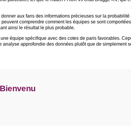
donner aux fans des informations précieuses sur la probabilité 
ns peuvent comprendre comment les équipes se sont comportées
t ainsi le résultat le plus probable.
 une équipe spécifique avec des cotes de paris favorables. Cepe
e analyse approfondie des données plutôt que de simplement se 
Bienvenu