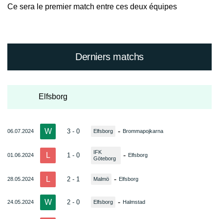
Ce sera le premier match entre ces deux équipes
Derniers matchs
Elfsborg
W
-
3 - 0
06.07.2024
Elfsborg
Brommapojkarna
IFK
L
-
1 - 0
01.06.2024
Elfsborg
Göteborg
L
-
2 - 1
28.05.2024
Malmö
Elfsborg
W
-
2 - 0
24.05.2024
Elfsborg
Halmstad