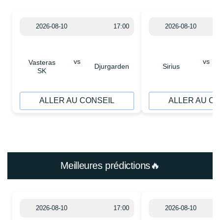
2026-08-10
17:00
2026-08-10
vs
vs
Vasteras
Djurgarden
Sirius
SK
ALLER AU CONSEIL
ALLER AU C
Meilleures prédictions🔥
2026-08-10
17:00
2026-08-10